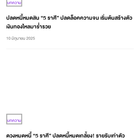
บทความ
ปลดหนี้หมดสิน “5 ราศี” ปลดล็อคความจน เริ่มต้นสร้างตัว
เงินทองไหลมาร่ำรวย
10 มิถุนายน 2025
บทความ
ดวงหมดหนี้ “5 ราศี” ปลดหนี้หมดเกลี้ยง! รายรับเท่าตัว