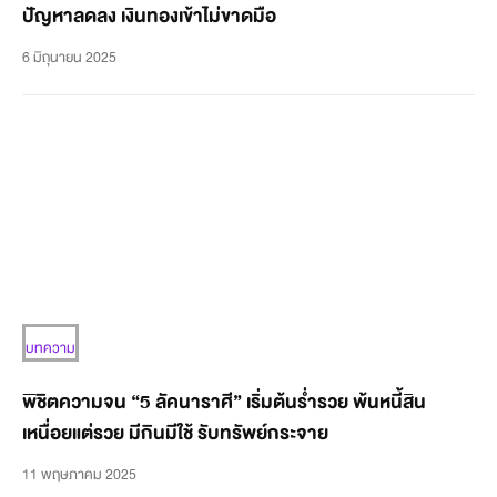
ปัญหาลดลง เงินทองเข้าไม่ขาดมือ
6 มิถุนายน 2025
บทความ
พิชิตความจน “5 ลัคนาราศี” เริ่มต้นร่ำรวย พ้นหนี้สิน
เหนื่อยแต่รวย มีกินมีใช้ รับทรัพย์กระจาย
11 พฤษภาคม 2025