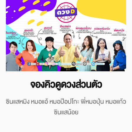
จองคิวดูดวงส่วนตัว
ซินแสหมิง หมอแอ้ หมอป๊อปโกะ พี่หมอปุ่น หมอแก้ว
ซินแสน้อย