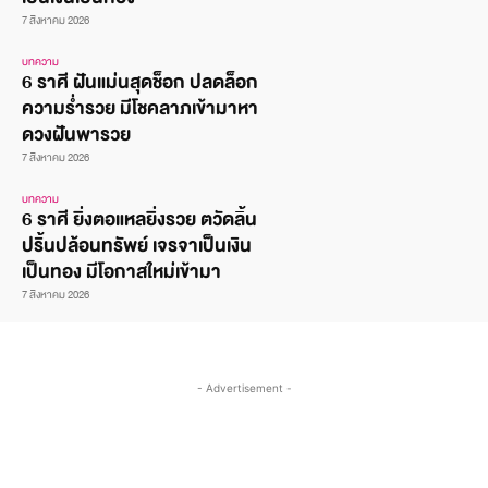
7 สิงหาคม 2026
บทความ
6 ราศี ฝันแม่นสุดช็อก ปลดล็อก
ความร่ำรวย มีโชคลาภเข้ามาหา
ดวงฝันพารวย
7 สิงหาคม 2026
บทความ
6 ราศี ยิ่งตอแหลยิ่งรวย ตวัดลิ้น
ปริ้นปล้อนทรัพย์ เจรจาเป็นเงิน
เป็นทอง มีโอกาสใหม่เข้ามา
7 สิงหาคม 2026
- Advertisement -