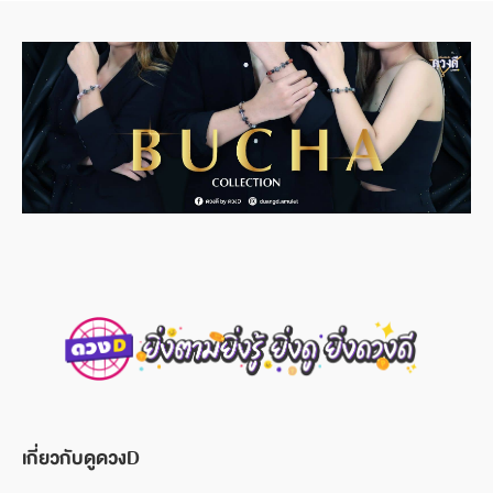
เกี่ยวกับดูดวงD