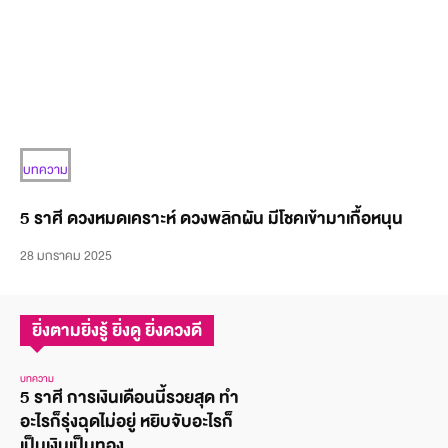
บทความ
5 ราศี ดวงหมดเคราะห์ ดวงพลิกผัน มีโชคเข้ามาเกื้อหนุน
28 มกราคม 2025
ยิ่งตามยิ่งรู้ ยิ่งดู ยิ่งดวงดี
บทความ
5 ราศี การเงินเดือนนี้รวยสุด ทำ
อะไรก็รุ่งฉุดไม่อยู่ หยิบจับอะไรก็
เป็นเงินเป็นทอง