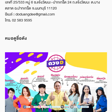
เลขที่ 25/533 หมู่ 6 ซ.แจ้งวัฒนะ-ปากเกร็ด 24 ถ.แจ้งวัฒนะ ต.บาง
ตลาด อ.ปากเกร็ด จ.นนทบุรี 11120
อีเมล์ : doduangdee@gmail.com
โทร. 02 583 9595
หมอดูชื่อดัง