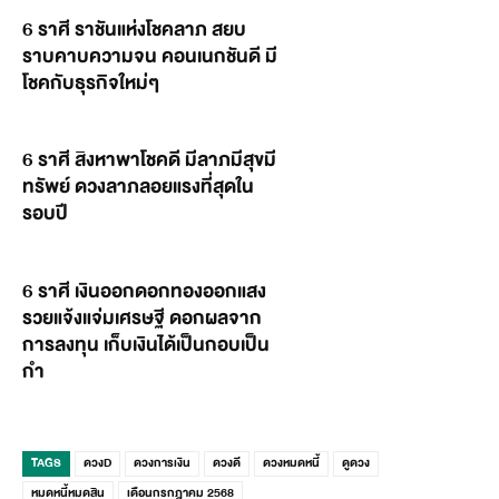
6 ราศี ราชันแห่งโชคลาภ สยบ
ราบคาบความจน คอนเนกชันดี มี
โชคกับธุรกิจใหม่ๆ
6 ราศี สิงหาพาโชคดี มีลาภมีสุขมี
ทรัพย์ ดวงลาภลอยแรงที่สุดใน
รอบปี
6 ราศี เงินออกดอกทองออกแสง
รวยแจ้งแจ่มเศรษฐี ดอกผลจาก
การลงทุน เก็บเงินได้เป็นกอบเป็น
กำ
TAGS
ดวงD
ดวงการเงิน
ดวงดี
ดวงหมดหนี้
ดูดวง
หมดหนี้หมดสิน
เดือนกรกฎาคม 2568