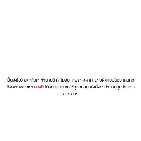
เป็นยังไงบ้างคะกับคำทำนายนี้ ถ้าไม่อยากพลาดคำทำนายดีๆแบบนี้อย่าลืมกด
ติดตามพวกเรา
ดวงD
ไว้ด้วยนะคะ ขอให้ทุกคนสมหวังดั่งคำทำนายทุกประการ
สาธุ สาธุ