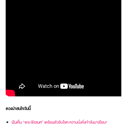
ดวงน่าสนใจวันนี้
ฝันเห็น “พระพิฆเนศ” เตรียมตัวรับโชค ความมั่งคั่งกำลังมาเยือน!