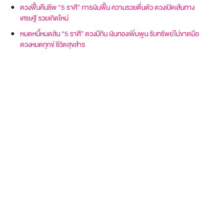
ดวงฟื้นคืนชีพ “5 ราศี” การเงินฟื้น ความรวยตื่นตัว ดวงเปิดเส้นทาง
เศรษฐี รวยเกิดใหม่
หมดหนี้หมดสิน “5 ราศี” ดวงมีกิน เงินทองเพิ่มพูน รับทรัพย์ไม่ขาดมือ
ดวงหมดทุกข์ ชีวิตสุขสำร