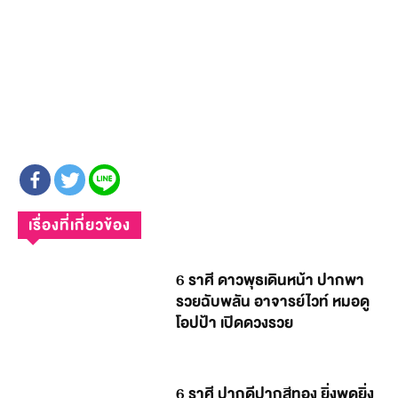
เรื่องที่เกี่ยวข้อง
6 ราศี ดาวพุธเดินหน้า ปากพา
รวยฉับพลัน อาจารย์ไวท์ หมอดู
โอปป้า เปิดดวงรวย
6 ราศี ปากดีปากสีทอง ยิ่งพูดยิ่ง