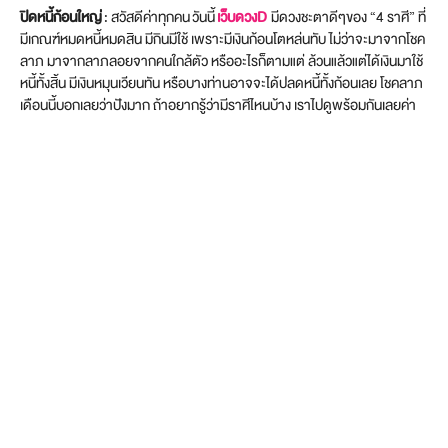
ปิดหนี้ก้อนใหญ่
: สวัสดีค่าทุกคน วันนี้
เว็บดวงD
มีดวงชะตาดีๆของ “4 ราศี” ที่
มีเกณฑ์หมดหนี้หมดสิน มีกินมีใช้ เพราะมีเงินก้อนโตหล่นทับ ไม่ว่าจะมาจากโชค
ลาภ มาจากลาภลอยจากคนใกล้ตัว หรืออะไรก็ตามแต่ ล้วนแล้วแต่ได้เงินมาใช้
หนี้ทั้งสิ้น มีเงินหมุนเวียนทัน หรือบางท่านอาจจะได้ปลดหนี้ทั้งก้อนเลย โชคลาภ
เดือนนี้บอกเลยว่าปังมาก ถ้าอยากรู้ว่ามีราศีไหนบ้าง เราไปดูพร้อมกันเลยค่า