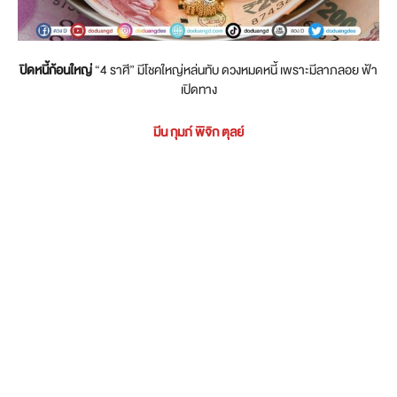
ปิดหนี้ก้อนใหญ่
“4 ราศี” มีโชคใหญ่หล่นทับ ดวงหมดหนี้ เพราะมีลาภลอย ฟ้า
เปิดทาง
มีน กุมภ์ พิจิก ตุลย์