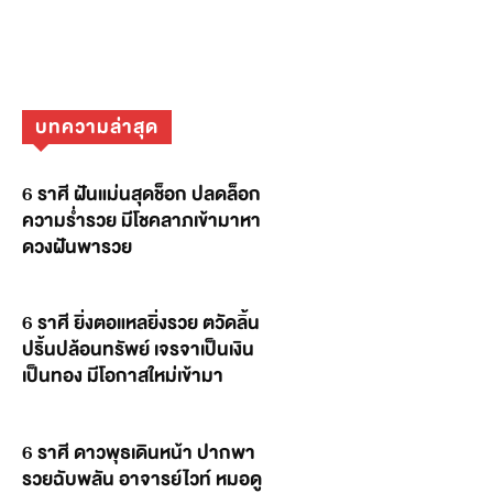
บทความล่าสุด
6 ราศี ฝันแม่นสุดช็อก ปลดล็อก
ความร่ำรวย มีโชคลาภเข้ามาหา
ดวงฝันพารวย
6 ราศี ยิ่งตอแหลยิ่งรวย ตวัดลิ้น
ปริ้นปล้อนทรัพย์ เจรจาเป็นเงิน
เป็นทอง มีโอกาสใหม่เข้ามา
6 ราศี ดาวพุธเดินหน้า ปากพา
รวยฉับพลัน อาจารย์ไวท์ หมอดู