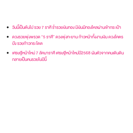
วันนี้เป็นต้นไป รวย 7 ราศี ร่ำรวยเงินทอง มีเงินมีทองไหลผ่านเข้ากระเป๋า
ดวงรวยพุ่งพรวด “5 ราศี” ดวงพุ่งทะยาน ก้าวหน้าทั้งงานเงิน ดวงโคตร
ปัง รวยก้าวกระโดด
เศรษฐีหน้าใหม่ 7 ลัคนาราศี เศรษฐีหน้าใหม่ปี2568 ผันตัวจากคนเดินดิน
กลายเป็นคนรวยในปีนี้