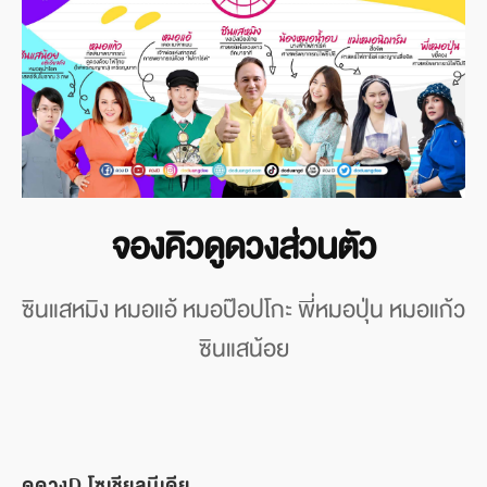
จองคิวดูดวงส่วนตัว
ซินแสหมิง หมอแอ้ หมอป๊อปโกะ พี่หมอปุ่น หมอแก้ว
ซินแสน้อย
ดูดวงD โซเชียลมีเดีย