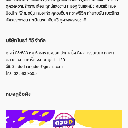
ดูดวงความรักรายเดือน ฤกษ์แต่งงาน หมอดู ซินแสหมิง หมอแอ้ หมอ
ป๊อปโกะ พี่หมอปุ่น หมอแก้ว ดูดวงอื่นๆ กราฟชีวิต ทำนายฝัน เบอร์โทร
บัตรประชาชน ทะเบียนรถ เซียมซี ดูดวงพรหมชาติ
บริษัท ไบรท์ ทีวี จำกัด
เลขที่ 25/533 หมู่ 6 ซ.แจ้งวัฒนะ-ปากเกร็ด 24 ถ.แจ้งวัฒนะ ต.บาง
ตลาด อ.ปากเกร็ด จ.นนทบุรี 11120
อีเมล์ : doduangdee@gmail.com
โทร. 02 583 9595
หมอดูชื่อดัง