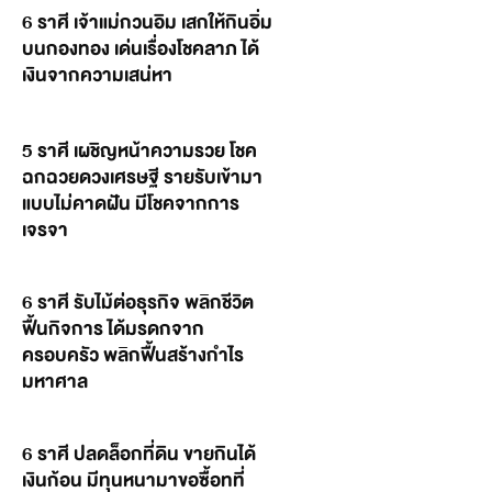
6 ราศี เจ้าแม่กวนอิม เสกให้กินอิ่ม
บนกองทอง เด่นเรื่องโชคลาภ ได้
เงินจากความเสน่หา
5 ราศี เผชิญหน้าความรวย โชค
ฉกฉวยดวงเศรษฐี รายรับเข้ามา
แบบไม่คาดฝัน มีโชคจากการ
เจรจา
6 ราศี รับไม้ต่อธุรกิจ พลิกชีวิต
ฟื้นกิจการ ได้มรดกจาก
ครอบครัว พลิกฟื้นสร้างกำไร
มหาศาล
6 ราศี ปลดล็อกที่ดิน ขายกินได้
เงินก้อน มีทุนหนามาขอซื้อทที่