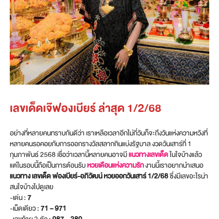
เลขเด็ดเจ๊ฟองเบียร์ ล่าสุด 1/2/68
อย่างที่หลายคนทราบกันดีว่า เราเหลือเวลาอีกไม่กี่วันก็จะถึงวันแห่งความหวังที่
หลายคนรอคอยกับการออกรางวัลสลากกินแบ่งรัฐบาล งวดวันเสาร์ที่ 1
กุมภาพันธ์ 2568 เชื่อว่าเวลานี้หลายคนอาจมี
แนวทางเลขเด็ด
ในใจบ้างแล้ว
แต่ในรอบนี้ถือเป็นการต้อนรับ
หวยเดือนแห่งความรัก
งานนี้เราอยากนำเสนอ
แนวทาง เลขเด็ด ฟองเบียร์-อภิวัฒน์ หวยออกวันเสาร์ 1/2/68
ซึ่งมีเลขอะไรน่า
สนใจบ้างไปดูเลย
-เด่น :
7
-เม็ดเดียว :
71 – 971
-เลขท้าย 3 ตัว :
987 – 380