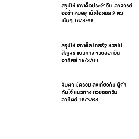
สรุปให้ เลขเด็ดประจำวัน-อาจารย์
ออร่า หมอดู เน็ตไอดอล 2 ตัว
เน้นๆ 16/3/68
สรุปให้ เลขเด็ด ไทยรัฐ หวยไม่
สัญจร แนวทาง หวยออกวัน
อาทิตย์ 16/3/68
จับตา มัดรวมเลขเกี่ยวกับ ผู้กำ
กับโจ้ แนวทาง หวยออกวัน
อาทิตย์ 16/3/68