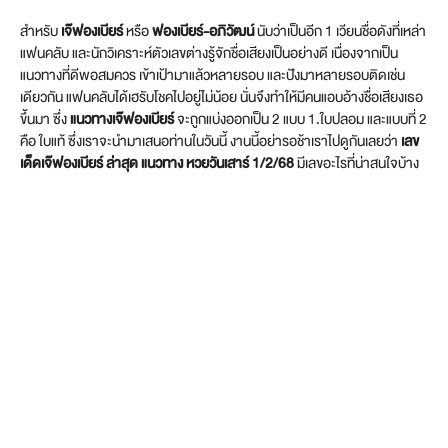
สำหรับ
เจ๊ฟองเบียร์
หรือ
ฟองเบียร์-อภิวัฒน์
นับว่าเป็นอีก 1 เวียนชื่อดังที่เหล่า
แฟนคลับ และนักวิเคราะห์ตัวเลขต่างรู้จักชื่อเสียงเป็นอย่างดี เนื่องจากเป็น
แนวทางที่ดีพอสมควร เข้าเป้ามาแล้วหลายรอบ และปังมาหลายรอบติดเช่น
เดียวกัน แฟนคลับได้เฮรับโชคไปอยู่ไม่น้อย นั่นจึงทำให้มีคนแอบอ้างชื่อเสียงเธอ
ขึ้นมา ซึ่ง
แนวทางเจ๊ฟองเบียร์
จะถูกแบ่งออกเป็น 2 แบบ 1.ใบปลอม และแบบที่ 2
คือ ใบแท้ ซึ่งเราจะนำมาเสนอท่านในวันนี้ งานนี้อย่ารอช้าเราไปดูกันเลยว่า
เลข
เด็ดเจ๊ฟองเบียร์ ล่าสุด แนวทาง หวยวันเสาร์ 1/2/68
มีเลขอะไรที่น่าสนใจบ้าง