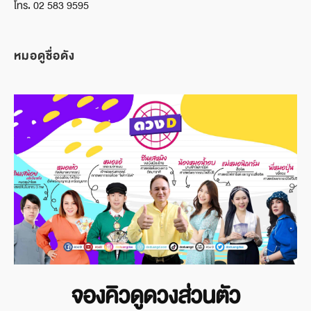
โทร. 02 583 9595
หมอดูชื่อดัง
จองคิวดูดวงส่วนตัว