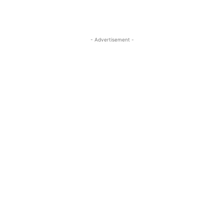
- Advertisement -