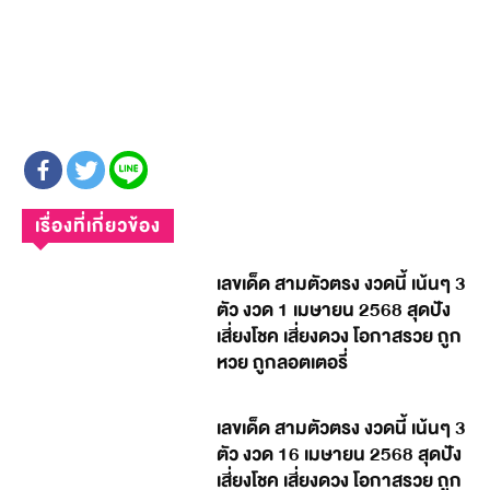
เรื่องที่เกี่ยวข้อง
เลขเด็ด สามตัวตรง งวดนี้ เน้นๆ 3
ตัว งวด 1 เมษายน 2568 สุดปัง
เสี่ยงโชค เสี่ยงดวง โอกาสรวย ถูก
หวย ถูกลอตเตอรี่
เลขเด็ด สามตัวตรง งวดนี้ เน้นๆ 3
ตัว งวด 16 เมษายน 2568 สุดปัง
เสี่ยงโชค เสี่ยงดวง โอกาสรวย ถูก