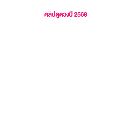
คลิปดูดวงปี 2568