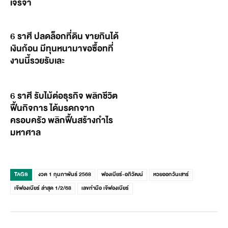
เจรจา
6 ราศี ปลดล็อกที่ดิน ขายกินได้
เงินก้อน มีทุนหนามาขอซื้อทที่
งานนี้รวยรับเละ
6 ราศี รับไม้ต่อธุรกิจ พลิกชีวิต
ฟื้นกิจการ ได้มรดกจาก
ครอบครัว พลิกฟื้นสร้างกำไร
มหาศาล
TAGS
งวด 1 กุมภาพันธ์ 2568
ฟองเบียร์-อภิวัฒน์
หวยออกวันเสาร์
เจ๊ฟองเบียร์ ล่าสุด 1/2/68
เลขทำมือ เจ๊ฟองเบียร์