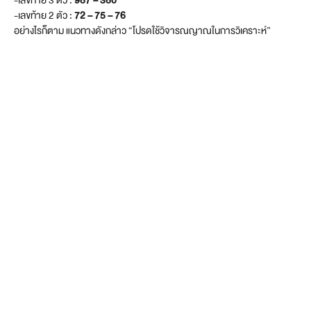
-เลขท้าย 2 ตัว :
72 – 75 – 76
อย่างไรก็ตาม แนวทางดังกล่าว “โปรดใช้วิจารณญาณในการวิเคราะห์”