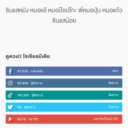
ซินแสหมิง หมอแอ้ หมอป๊อปโกะ พี่หมอปุ่น หมอแก้ว
ซินแสน้อย
ดูดวงD โซเชียลมีเดีย
ชอบ
97,033
แฟนคลับ
ติดตาม
82,400
ผู้ติดตาม
ติดตาม
192,300
ผู้ติดตาม
ติดตาม
84
ผู้ติดตาม
บอกรับเป็นสมาชิก
8,570
สมาชิก