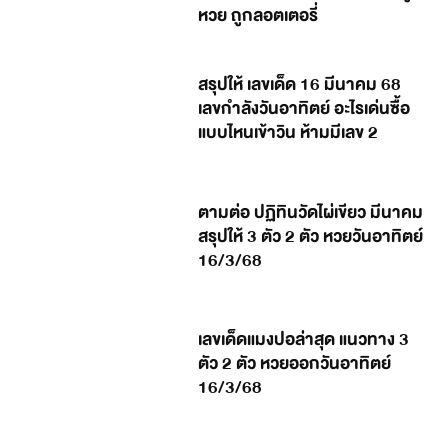
หวย ถูกลอตเตอรี่
สรุปให้ เลขเด็ด 16 มีนาคม 68
เลขกำลังวันอาทิตย์ อะไรเด่นซื้อ
แบบไหนเข้าวิน ห้ามมีเลข 2
ตามต่อ ปฏิทินวัดไผ่เขียว มีนาคม
สรุปให้ 3 ตัว 2 ตัว หวยวันอาทิตย์
16/3/68
เลขเด็ดแมงปอล่าสุด แนวทาง 3
ตัว 2 ตัว หวยออกวันอาทิตย์
16/3/68