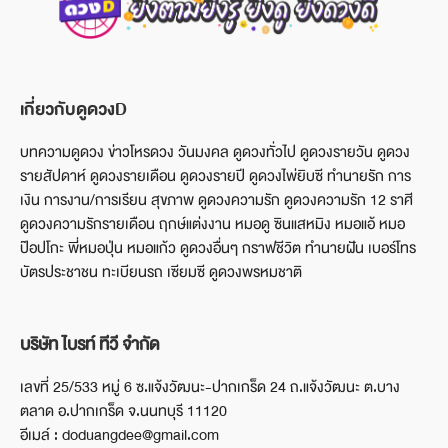
เกี่ยวกับดูดวงD
บทความดูดวง ข่าวโหรดวง วันมงคล ดูดวงทั่วไป ดูดวงรายวัน ดูดวง
รายสัปดาห์ ดูดวงรายเดือน ดูดวงรายปี ดูดวงไพ่ยิบซี ทำนายรัก การ
เงิน การงาน/การเรียน สุขภาพ ดูดวงความรัก ดูดวงความรัก 12 ราศี
ดูดวงความรักรายเดือน ฤกษ์แต่งงาน หมอดู ซินแสหมิง หมอแอ้ หมอ
ป๊อปโกะ พี่หมอปุ่น หมอแก้ว ดูดวงอื่นๆ กราฟชีวิต ทำนายฝัน เบอร์โทร
บัตรประชาชน ทะเบียนรถ เซียมซี ดูดวงพรหมชาติ
บริษัท ไบรท์ ทีวี จำกัด
เลขที่ 25/533 หมู่ 6 ซ.แจ้งวัฒนะ-ปากเกร็ด 24 ถ.แจ้งวัฒนะ ต.บาง
ตลาด อ.ปากเกร็ด จ.นนทบุรี 11120
อีเมล์ : doduangdee@gmail.com