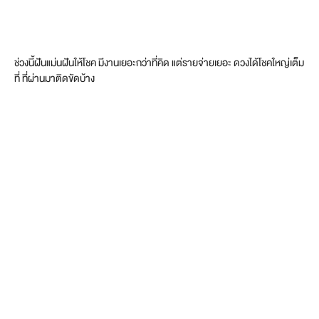
ช่วงนี้ฝันแม่นฝันให้โชค มีงานเยอะกว่าที่คิด แต่รายจ่ายเยอะ ดวงได้โชคใหญ่เต็ม
ที่ ที่ผ่านมาติดขัดบ้าง