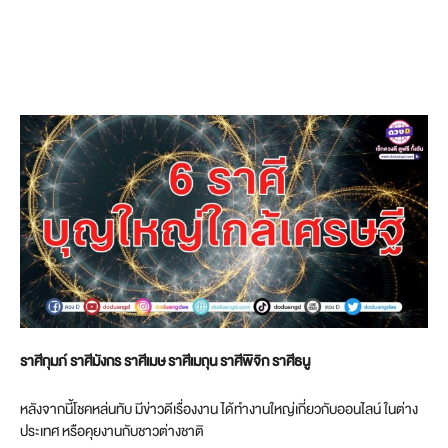
ราศีกุมภ์ ราศีมังกร ราศีเมษ ราศีเมถุน ราศีพิจิก ราศีธนู
หลังจากนี้โชคหล่นทับ มีข่าวดีเรื่องงาน ได้ทำงานใหญ่เกี่ยวกับออนไลน์ ในต่าง
ประเทศ หรือคุยงานกับชาวต่างชาติ