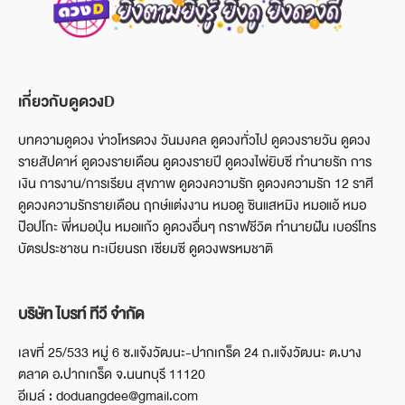
เกี่ยวกับดูดวงD
บทความดูดวง ข่าวโหรดวง วันมงคล ดูดวงทั่วไป ดูดวงรายวัน ดูดวง
รายสัปดาห์ ดูดวงรายเดือน ดูดวงรายปี ดูดวงไพ่ยิบซี ทำนายรัก การ
เงิน การงาน/การเรียน สุขภาพ ดูดวงความรัก ดูดวงความรัก 12 ราศี
ดูดวงความรักรายเดือน ฤกษ์แต่งงาน หมอดู ซินแสหมิง หมอแอ้ หมอ
ป๊อปโกะ พี่หมอปุ่น หมอแก้ว ดูดวงอื่นๆ กราฟชีวิต ทำนายฝัน เบอร์โทร
บัตรประชาชน ทะเบียนรถ เซียมซี ดูดวงพรหมชาติ
บริษัท ไบรท์ ทีวี จำกัด
เลขที่ 25/533 หมู่ 6 ซ.แจ้งวัฒนะ-ปากเกร็ด 24 ถ.แจ้งวัฒนะ ต.บาง
ตลาด อ.ปากเกร็ด จ.นนทบุรี 11120
อีเมล์ : doduangdee@gmail.com