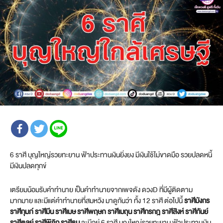
6 ราศี บุญใหญ่รวยทะยาน ฟ้าประทานเงินยิ่งยง มีเงินใช้ไม่ขาดมือ รวยปลดหนี้
มีเงินปลดทุกข์
เตรียมน้อมรับคำทำนาย เป็นคำทำนายจากเพจดัง ดวงD ที่มีผู้ติดตาม
มากมาย และมีแต่คำทำนายที่สมหวัง มาดูกันว่า ทั้ง 12 ราศี ต่อไปนี้
ราศีมังกร
ราศีกุมภ์ ราศีมีน ราศีเมษ ราศีพฤษภ ราศีเมถุน ราศีกรกฎ ราศีสิงห์ ราศีกันย์
ราศีตุลย์ ราศีพิจิก ราศีธนู
จะมีอยู่ 6 ราศี บุญใหญ่รวยทะยาน ฟ้าประทานเงิน