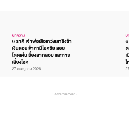
บทความ
บ
6 ราศี เจ้าพ่อเสือเกว่งเสาชิงช้า
6
เงินลอยเข้าหามีโชคชัย ลอย
ด
โดดเด่นเรื่องลาภลอย และการ
เ
เสี่ยงโชค
ใ
27 กรกฎาคม 2026
2
- Advertisement -