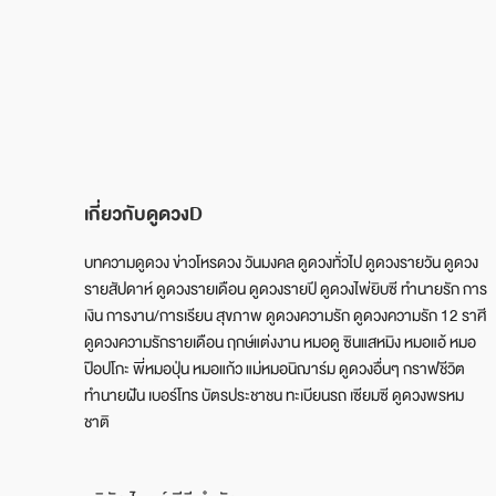
เกี่ยวกับดูดวงD
บทความดูดวง ข่าวโหรดวง วันมงคล ดูดวงทั่วไป ดูดวงรายวัน ดูดวง
รายสัปดาห์ ดูดวงรายเดือน ดูดวงรายปี ดูดวงไพ่ยิบซี ทำนายรัก การ
เงิน การงาน/การเรียน สุขภาพ ดูดวงความรัก ดูดวงความรัก 12 ราศี
ดูดวงความรักรายเดือน ฤกษ์แต่งงาน หมอดู ซินแสหมิง หมอแอ้ หมอ
ป๊อปโกะ พี่หมอปุ่น หมอแก้ว แม่หมอนิฌาร์ม ดูดวงอื่นๆ กราฟชีวิต
ทำนายฝัน เบอร์โทร บัตรประชาชน ทะเบียนรถ เซียมซี ดูดวงพรหม
ชาติ