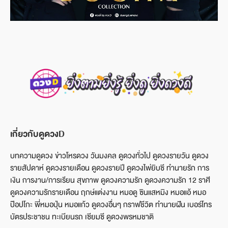
เกี่ยวกับดูดวงD
บทความดูดวง ข่าวโหรดวง วันมงคล ดูดวงทั่วไป ดูดวงรายวัน ดูดวง
รายสัปดาห์ ดูดวงรายเดือน ดูดวงรายปี ดูดวงไพ่ยิบซี ทำนายรัก การ
เงิน การงาน/การเรียน สุขภาพ ดูดวงความรัก ดูดวงความรัก 12 ราศี
ดูดวงความรักรายเดือน ฤกษ์แต่งงาน หมอดู ซินแสหมิง หมอแอ้ หมอ
ป๊อปโกะ พี่หมอปุ่น หมอแก้ว ดูดวงอื่นๆ กราฟชีวิต ทำนายฝัน เบอร์โทร
บัตรประชาชน ทะเบียนรถ เซียมซี ดูดวงพรหมชาติ