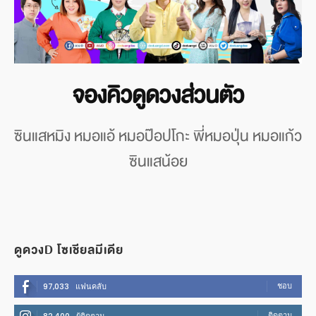
จองคิวดูดวงส่วนตัว
ซินแสหมิง หมอแอ้ หมอป๊อปโกะ พี่หมอปุ่น หมอแก้ว
ซินแสน้อย
ดูดวงD โซเชียลมีเดีย
ชอบ
97,033
แฟนคลับ
ติดตาม
82,400
ผู้ติดตาม