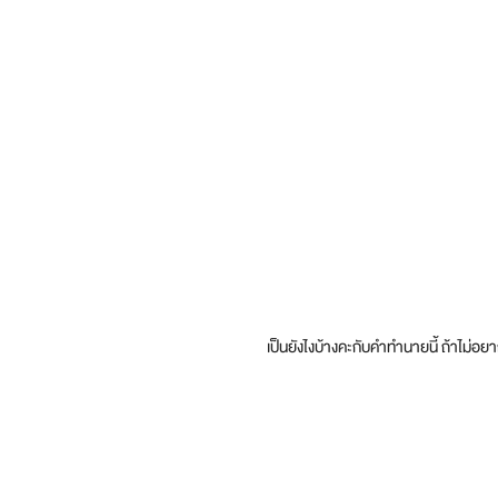
เป็นยังไงบ้างคะกับคำทำนายนี้ ถ้าไ