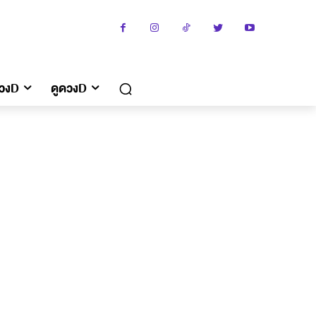
ดวงD
ดูดวงD