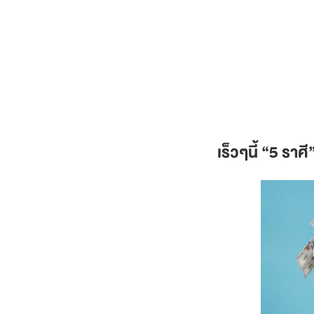
เร็วๆนี้ “5 ร