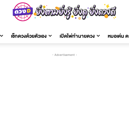
เช็กดวงด้วยตัวเอง
เปิดไพ่ทำนายดวง
หมอเด่น 
- Advertisement -