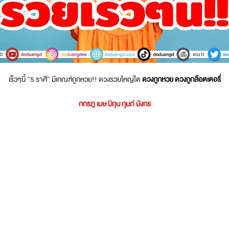
เร็วๆนี้ “5 ราศี” มีเกณฑ์ถูกหวย!! ดวงรวยใหญ่โต
ดวงถูกหวย ดวงถูกล๊อตเตอรี่
กกรฎ เมษ มิถุน กุมภ์ มังกร