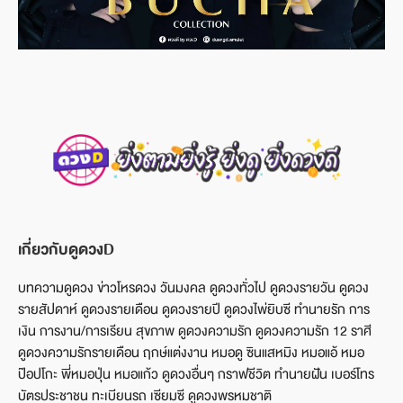
เกี่ยวกับดูดวงD
บทความดูดวง ข่าวโหรดวง วันมงคล ดูดวงทั่วไป ดูดวงรายวัน ดูดวง
รายสัปดาห์ ดูดวงรายเดือน ดูดวงรายปี ดูดวงไพ่ยิบซี ทำนายรัก การ
เงิน การงาน/การเรียน สุขภาพ ดูดวงความรัก ดูดวงความรัก 12 ราศี
ดูดวงความรักรายเดือน ฤกษ์แต่งงาน หมอดู ซินแสหมิง หมอแอ้ หมอ
ป๊อปโกะ พี่หมอปุ่น หมอแก้ว ดูดวงอื่นๆ กราฟชีวิต ทำนายฝัน เบอร์โทร
บัตรประชาชน ทะเบียนรถ เซียมซี ดูดวงพรหมชาติ