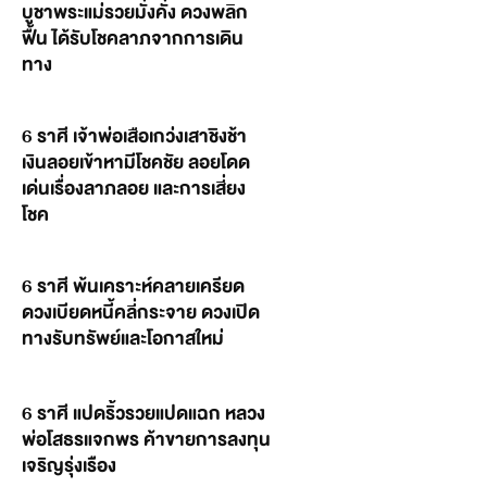
บูชาพระแม่รวยมั่งคั่ง ดวงพลิก
ฟื้น ได้รับโชคลาภจากการเดิน
ทาง
6 ราศี เจ้าพ่อเสือเกว่งเสาชิงช้า
เงินลอยเข้าหามีโชคชัย ลอยโดด
เด่นเรื่องลาภลอย และการเสี่ยง
โชค
6 ราศี พ้นเคราะห์คลายเครียด
ดวงเบียดหนี้คลี่กระจาย ดวงเปิด
ทางรับทรัพย์และโอกาสใหม่
6 ราศี แปดริ้วรวยแปดแฉก หลวง
พ่อโสธรแจกพร ค้าขายการลงทุน
เจริญรุ่งเรือง