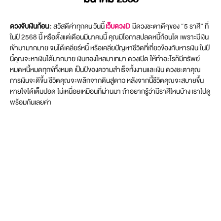
ดวงจับเงินก้อน
: สวัสดีค่าทุกคน วันนี้
เว็บดวงD
มีดวงชะตาดีๆของ “5 ราศี” ที่
ในปี 2568 นี้ หรือตั้งแต่เดือนมีนาคมนี้ คุณมีโอกาสปลดหนี้ก้อนโต เพราะมีเงิน
เข้ามามากมาย จนได้เคลียร์หนี้ หรือเคลียปัญหาชีวิตที่เกี่ยวข้องกับหารเงิน ในปี
นี้คุณจะหาเงินได้มากมาย เงินทองไหลมาเทมา ดวงเปิด ให้ทำอะไรก็มีทรัพย์
หมดหนี้หมดทุกข์ทั้งหมด เป็นปีของความสำเร็จทั้งงานและเงิน ดวงชะตาคุณ
การเงินจะดีขึ้น ชีวิตคุณจะพลิกจากดินสู่ดาว หลังจากนี้ชีวิตคุณจะสบายขึ้น
หายใจได้เต็มปอด ไม่เหนื่อยเหมือนที่ผ่านมา ถ้าอยากรู้ว่ามีราศีไหนบ้าง เราไปดู
พร้อมกันเลยค่า