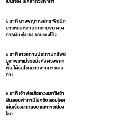
เป็นทอง โชคลาภวิ่งเข้าหา
6 ราศี นางพญาหงส์กระพือปีก
มารหลบหลีกฉีกความจน ดวง
การเงินพุ่งแรง รวยแซงโค้ง
6 ราศี เทวสถานประทานทรัพย์
บูชาพระแม่รวยมั่งคั่ง ดวงพลิก
ฟื้น ได้รับโชคลาภจากการเดิน
ทาง
6 ราศี เจ้าพ่อเสือเกว่งเสาชิงช้า
เงินลอยเข้าหามีโชคชัย ลอยโดด
เด่นเรื่องลาภลอย และการเสี่ยง
โชค