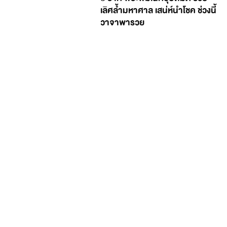
เลิศล้ำมหาศาล เสน่ห์นำโชค ช่วงนี้
วาจาพารวย