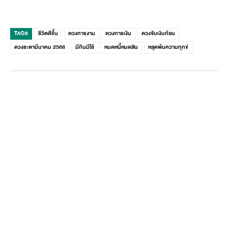
TAGS
ชีวิตดีขึ้น
ดวงการงาน
ดวงการเงิน
ดวงจับเงินก้อน
ดวงชะตามีนาคม 2568
มีกินมีใช้
หมดหนี้หมดสิน
หลุดพ้นความทุกข์