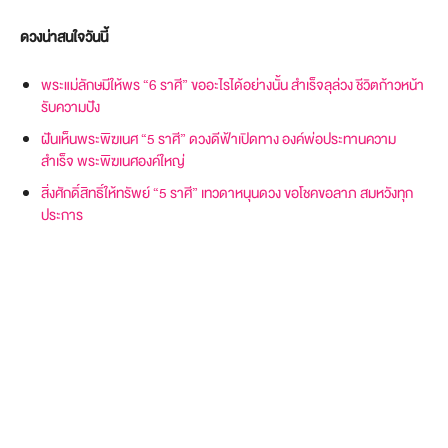
ดวงน่าสนใจวันนี้
พระแม่ลักษมีให้พร “6 ราศี” ขออะไรได้อย่างนั้น สำเร็จลุล่วง ชีวิตก้าวหน้า
รับความปัง
ฝันเห็นพระพิฆเนศ “5 ราศี” ดวงดีฟ้าเปิดทาง องค์พ่อประทานความ
สำเร็จ พระพิฆเนศองค์ใหญ่
สิ่งศักดิ์สิทธิ์ให้ทรัพย์ “5 ราศี” เทวดาหนุนดวง ขอโชคขอลาภ สมหวังทุก
ประการ