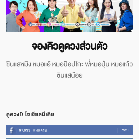
จองคิวดูดวงส่วนตัว
ซินแสหมิง หมอแอ้ หมอป๊อปโกะ พี่หมอปุ่น หมอแก้ว
ซินแสน้อย
ดูดวงD โซเชียลมีเดีย
ชอบ
97,033
แฟนคลับ