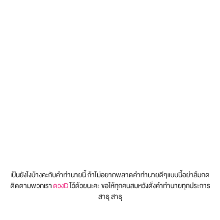
เป็นยังไงบ้างคะกับคำทำนายนี้ ถ้าไม่อยากพลาดคำทำนายดีๆแบบนี้อย่าลืมกด
ติดตามพวกเรา
ดวงD
ไว้ด้วยนะคะ ขอให้ทุกคนสมหวังดั่งคำทำนายทุกประการ
สาธุ สาธุ