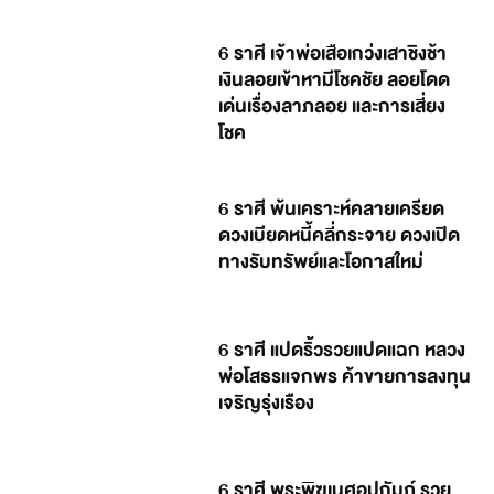
6 ราศี เจ้าพ่อเสือเกว่งเสาชิงช้า
เงินลอยเข้าหามีโชคชัย ลอยโดด
เด่นเรื่องลาภลอย และการเสี่ยง
โชค
6 ราศี พ้นเคราะห์คลายเครียด
ดวงเบียดหนี้คลี่กระจาย ดวงเปิด
ทางรับทรัพย์และโอกาสใหม่
6 ราศี แปดริ้วรวยแปดแฉก หลวง
พ่อโสธรแจกพร ค้าขายการลงทุน
เจริญรุ่งเรือง
6 ราศี พระพิฆเนศอุปถัมภ์ รวย