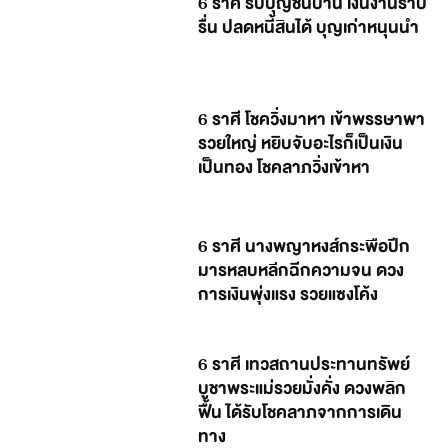
6 ราศี รับบุญชื่นบาน เงินงานราบ
รื่น ปลดหนี้สินได้ บุญเก่าหนุนนำ
6 ราศี โชควิ่งมาหา เข้าพรรษาพา
รวยใหญ่ หยิบจับอะไรก็เป็นเงิน
เป็นทอง โชคลาภวิ่งเข้าหา
6 ราศี นางพญาหงส์กระพือปีก
มารหลบหลีกฉีกความจน ดวง
การเงินพุ่งแรง รวยแซงโค้ง
6 ราศี เทวสถานประทานทรัพย์
บูชาพระแม่รวยมั่งคั่ง ดวงพลิก
ฟื้น ได้รับโชคลาภจากการเดิน
ทาง