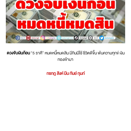
ดวงจับเงินก้อน
“5 ราศี” หมดหนี้หมดสิน มีกินมีใช้ ชีวิตดีขึ้น พ้นความทุกข์ เงิน
ทองเข้ามา
กรกฎ สิงห์ มีน กันย์ กุมภ์