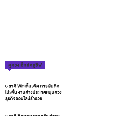
ดูดวงเอ็กซ์คลูซีฟ
6 ราศี Wifiเต็ม3ขีด การเงินดีด
ไป3ขั้น งานต่างประเทศหนุนดวง
ธุรกิจออนไลน์ร่ำรวย