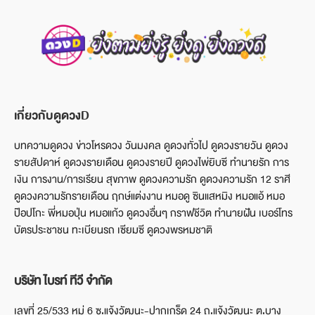
เกี่ยวกับดูดวงD
บทความดูดวง ข่าวโหรดวง วันมงคล ดูดวงทั่วไป ดูดวงรายวัน ดูดวง
รายสัปดาห์ ดูดวงรายเดือน ดูดวงรายปี ดูดวงไพ่ยิบซี ทำนายรัก การ
เงิน การงาน/การเรียน สุขภาพ ดูดวงความรัก ดูดวงความรัก 12 ราศี
ดูดวงความรักรายเดือน ฤกษ์แต่งงาน หมอดู ซินแสหมิง หมอแอ้ หมอ
ป๊อปโกะ พี่หมอปุ่น หมอแก้ว ดูดวงอื่นๆ กราฟชีวิต ทำนายฝัน เบอร์โทร
บัตรประชาชน ทะเบียนรถ เซียมซี ดูดวงพรหมชาติ
บริษัท ไบรท์ ทีวี จำกัด
เลขที่ 25/533 หมู่ 6 ซ.แจ้งวัฒนะ-ปากเกร็ด 24 ถ.แจ้งวัฒนะ ต.บาง