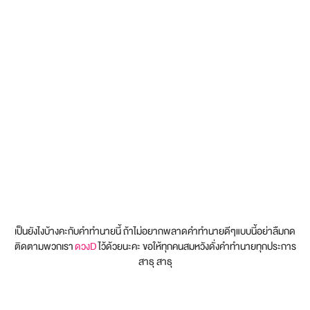
เป็นยังไงบ้างคะกับคำทำนายนี้ ถ้าไม่อยากพลาดคำทำนายดีๆแบบนี้อย่าลืมกด
ติดตามพวกเรา
ดวงD
ไว้ด้วยนะคะ ขอให้ทุกคนสมหวังดั่งคำทำนายทุกประการ
สาธุ สาธุ