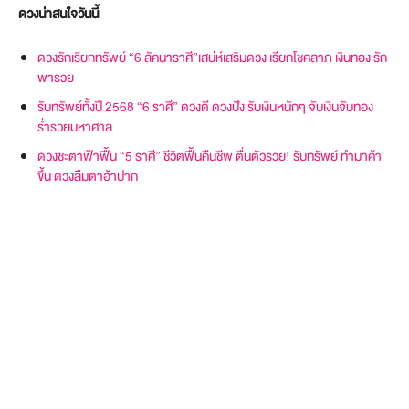
ดวงน่าสนใจวันนี้
ดวงรักเรียกทรัพย์ “6 ลัคนาราศี”เสน่ห์เสริมดวง เรียกโชคลาภ เงินทอง รัก
พารวย
รับทรัพย์ทั้งปี 2568 “6 ราศี” ดวงดี ดวงปัง รับเงินหนักๆ จับเงินจับทอง
ร่ำรวยมหาศาล
ดวงชะตาฟ้าฟื้น “5 ราศี” ชีวิตฟื้นคืนชีพ ตื่นตัวรวย! รับทรัพย์ ทำมาค้า
ขึ้น ดวงลืมตาอ้าปาก