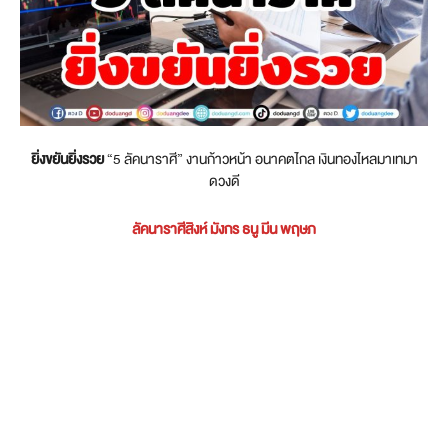
ยิ่งขยันยิ่งรวย
“5 ลัคนาราศี” งานก้าวหน้า อนาคตไกล เงินทองไหลมาเทมา
ดวงดี
ลัคนาราศีสิงห์ มังกร ธนู มีน พฤษภ