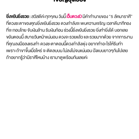
ยิ่งขยันยิ่งรวย
: สวัสดีค่ะทุกๆคน วันนี้
เว็บดวงD
มีคำทำนายของ “5 ลัคนาราศี”
ที่ดวงชะตาของคุณยิ่งขยันยิ่งรวย ดวงกำลังจะพบความเจริญ เวลาดีนาทีทอง
ที่จะกอบโกย จับเงินล้าน รับเงินก้อน ช่วงนี้ยิ่งขยันยิ่งรวย ยิ่งทำยิ่งได้ บอกเลย
ขยันตอนนี้ สบายวันหน้าแน่นอน ดวงจะรวยแล้ว และรวยมากด้วย จากการงาน
ที่คุณลงมือลงแรงทำ ดวงชะตาตอนนี้ดวงกำลังพุ่ง อยากทำอะไรให้รีบทำ
เพราะถ้าขาขึ้นเมื่อไหร่ จะติดลบบน ไม่ลงไม่จมแน่นอน ปังแบบยาวๆกันไปเลย
ถ้าอยากรู้ว่ามีราศีไหนบ้าง เรามาดูพร้อมกันเลยค่ะ