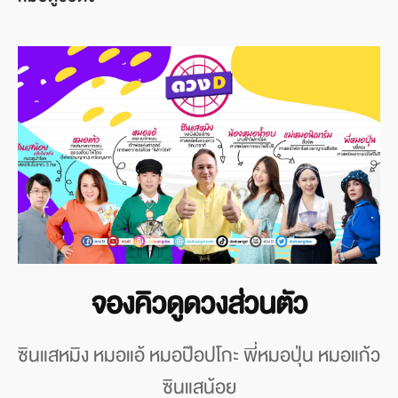
จองคิวดูดวงส่วนตัว
ซินแสหมิง หมอแอ้ หมอป๊อปโกะ พี่หมอปุ่น หมอแก้ว
ซินแสน้อย