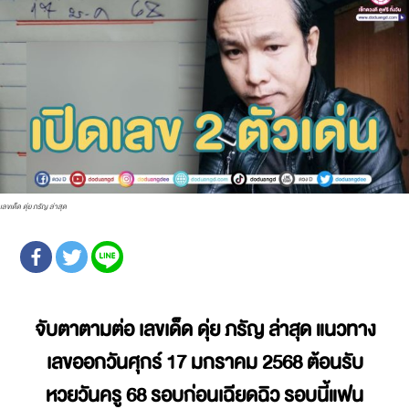
เลขเด็ด ดุ่ย ภรัญ ล่าสุด
จับตาตามต่อ
เลขเด็ด ดุ่ย ภรัญ ล่าสุด
แนวทาง
เลขออกวันศุกร์ 17 มกราคม 2568 ต้อนรับ
หวยวันครู 68 รอบก่อนเฉียดฉิว รอบนี้แฟน