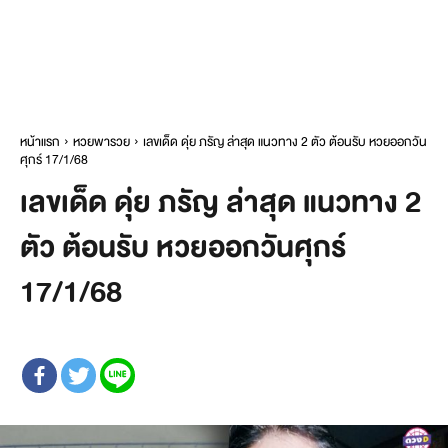
หน้าแรก
หวยพารวย
เลขเด็ด ดุ่ย ภรัญ ล่าสุด แนวทาง 2 ตัว ต้อนรับ หวยออกวัน
ศุกร์ 17/1/68
เลขเด็ด ดุ่ย ภรัญ ล่าสุด แนวทาง 2
ตัว ต้อนรับ หวยออกวันศุกร์
17/1/68