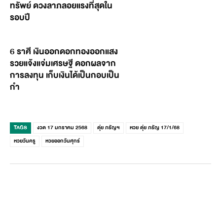
ทรัพย์ ดวงลาภลอยแรงที่สุดใน
รอบปี
6 ราศี เงินออกดอกทองออกแสง
รวยแจ้งแจ่มเศรษฐี ดอกผลจาก
การลงทุน เก็บเงินได้เป็นกอบเป็น
กำ
TAGS
งวด 17 มกราคม 2568
ดุ่ย ภรัญฯ
หวย ดุ่ย ภรัญ 17/1/68
หวยวันครู
หวยออกวันศุกร์