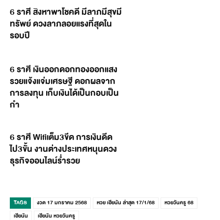
6 ราศี สิงหาพาโชคดี มีลาภมีสุขมี
ทรัพย์ ดวงลาภลอยแรงที่สุดใน
รอบปี
6 ราศี เงินออกดอกทองออกแสง
รวยแจ้งแจ่มเศรษฐี ดอกผลจาก
การลงทุน เก็บเงินได้เป็นกอบเป็น
กำ
6 ราศี Wifiเต็ม3ขีด การเงินดีด
ไป3ขั้น งานต่างประเทศหนุนดวง
ธุรกิจออนไลน์ร่ำรวย
TAGS
งวด 17 มกราคม 2568
หวย เฮียนัน ล่าสุด 17/1/68
หวยวันครู 68
เฮียนัน
เฮียนัน หวยวันครู