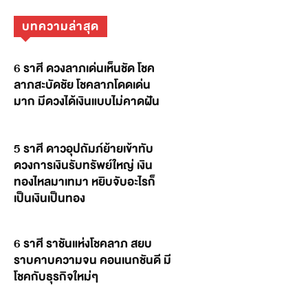
บทความล่าสุด
6 ราศี ดวงลาภเด่นเห็นชัด โชค
ลาภสะบัดชัย โชคลาภโดดเด่น
มาก มีดวงได้เงินแบบไม่คาดฝัน
5 ราศี ดาวอุปถัมภ์ย้ายเข้าทับ
ดวงการเงินรับทรัพย์ใหญ่ เงิน
ทองไหลมาเทมา หยิบจับอะไรก็
เป็นเงินเป็นทอง
6 ราศี ราชันแห่งโชคลาภ สยบ
ราบคาบความจน คอนเนกชันดี มี
โชคกับธุรกิจใหม่ๆ