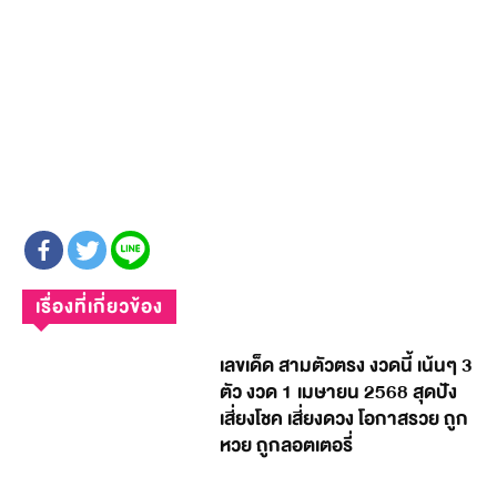
เรื่องที่เกี่ยวข้อง
เลขเด็ด สามตัวตรง งวดนี้ เน้นๆ 3
ตัว งวด 1 เมษายน 2568 สุดปัง
เสี่ยงโชค เสี่ยงดวง โอกาสรวย ถูก
หวย ถูกลอตเตอรี่