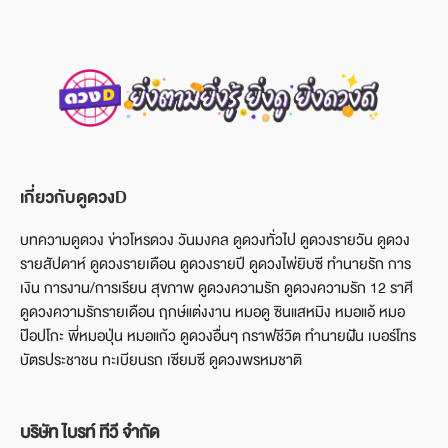
เกี่ยวกับดูดวงD
บทความดูดวง ข่าวโหรดวง วันมงคล ดูดวงทั่วไป ดูดวงรายวัน ดูดวง
รายสัปดาห์ ดูดวงรายเดือน ดูดวงรายปี ดูดวงไพ่ยิบซี ทำนายรัก การ
เงิน การงาน/การเรียน สุขภาพ ดูดวงความรัก ดูดวงความรัก 12 ราศี
ดูดวงความรักรายเดือน ฤกษ์แต่งงาน หมอดู ซินแสหมิง หมอแอ้ หมอ
ป๊อปโกะ พี่หมอปุ่น หมอแก้ว ดูดวงอื่นๆ กราฟชีวิต ทำนายฝัน เบอร์โทร
บัตรประชาชน ทะเบียนรถ เซียมซี ดูดวงพรหมชาติ
บริษัท ไบรท์ ทีวี จำกัด