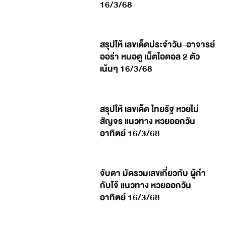
16/3/68
สรุปให้ เลขเด็ดประจำวัน-อาจารย์
ออร่า หมอดู เน็ตไอดอล 2 ตัว
เน้นๆ 16/3/68
สรุปให้ เลขเด็ด ไทยรัฐ หวยไม่
สัญจร แนวทาง หวยออกวัน
อาทิตย์ 16/3/68
จับตา มัดรวมเลขเกี่ยวกับ ผู้กำ
กับโจ้ แนวทาง หวยออกวัน
อาทิตย์ 16/3/68