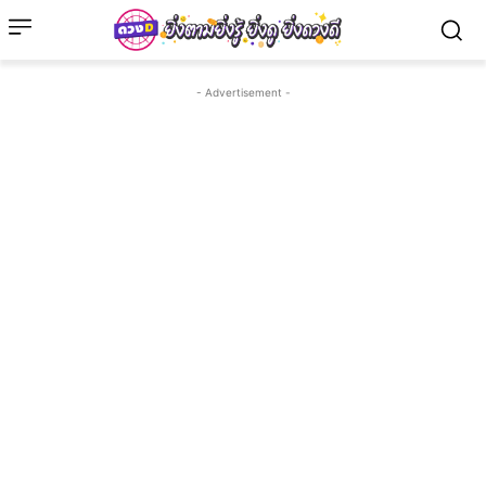
- Advertisement -