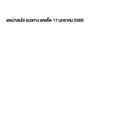
เลขน่าสนใจ แนวทาง เลขเด็ด 17 มกราคม 2568