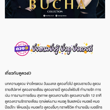
เกี่ยวกับดูดวงD
บทความดูดวง ข่าวโหรดวง วันมงคล ดูดวงทั่วไป ดูดวงรายวัน ดูดวง
รายสัปดาห์ ดูดวงรายเดือน ดูดวงรายปี ดูดวงไพ่ยิบซี ทำนายรัก การ
เงิน การงาน/การเรียน สุขภาพ ดูดวงความรัก ดูดวงความรัก 12 ราศี
ดูดวงความรักรายเดือน ฤกษ์แต่งงาน หมอดู ซินแสหมิง หมอแอ้ หมอ
ป๊อปโกะ พี่หมอปุ่น หมอแก้ว ดูดวงอื่นๆ กราฟชีวิต ทำนายฝัน เบอร์โทร