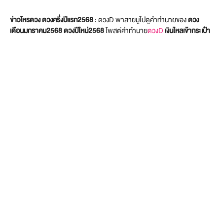
ข่าวโหรดวง ดวงครึ่งปีแรก2568
: ดวงD พาสายมูไปดูคำทำนายของ
ดวง
เดือนมกราคม2568
ดวงปีใหม่2568
โพสต์คำทำนาย
ดวงD
เงินไหลเข้ากระเป๋า