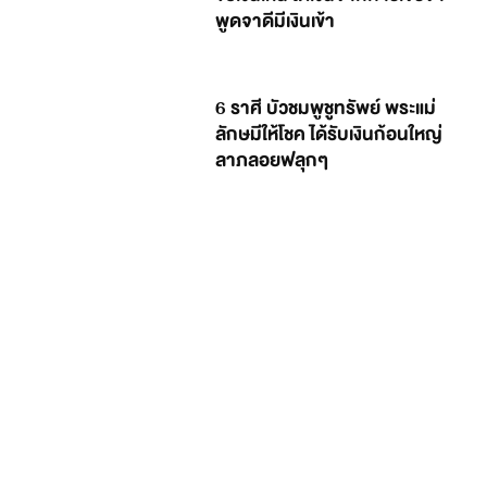
พูดจาดีมีเงินเข้า
6 ราศี บัวชมพูชูทรัพย์ พระแม่
ลักษมีให้โชค ได้รับเงินก้อนใหญ่
ลาภลอยฟลุกๆ