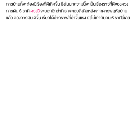
การย้ายก็จะต้องมีเรื่องที่ดีเกิดขึ้น ซึ่งในบทความนี้จะเป็นเรื่องราวที่ดีของดวง
การเงิน 6 ราศี
ดวง
D
จะบอกอีกว่าที่เราจะเอ่ยถึงคือหลังจากดาวพฤหัสย้าย
แล้ว ดวงการเงิน ดีขึ้น เรียกได้ว่ากราฟที่ว่าขึ้นแรง ยังไม่เท่ากับคน 6 ราศีนี้เลย