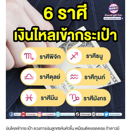
เงินไหลเข้ากระเป๋า ดวงการเงินลูกศรหันหัวขึ้น เหมือนติดยอดดอย ถ้าดาวมี