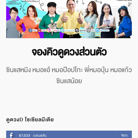
จองคิวดูดวงส่วนตัว
ซินแสหมิง หมอแอ้ หมอป๊อปโกะ พี่หมอปุ่น หมอแก้ว
ซินแสน้อย
ดูดวงD โซเชียลมีเดีย
ชอบ
97,033
แฟนคลับ