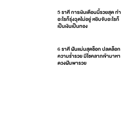
5 ราศี การเงินเดือนนี้รวยสุด ทำ
อะไรก็รุ่งฉุดไม่อยู่ หยิบจับอะไรก็
เป็นเงินเป็นทอง
6 ราศี ฝันแม่นสุดช็อก ปลดล็อก
ความร่ำรวย มีโชคลาภเข้ามาหา
ดวงฝันพารวย