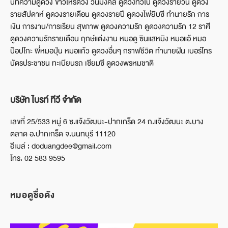
บทความดูดวง ข่าวโหรดวง วันมงคล ดูดวงทั่วไป ดูดวงรายวัน ดูดวง
รายสัปดาห์ ดูดวงรายเดือน ดูดวงรายปี ดูดวงไพ่ยิบซี ทำนายรัก การ
เงิน การงาน/การเรียน สุขภาพ ดูดวงความรัก ดูดวงความรัก 12 ราศี
ดูดวงความรักรายเดือน ฤกษ์แต่งงาน หมอดู ซินแสหมิง หมอแอ้ หมอ
ป๊อปโกะ พี่หมอปุ่น หมอแก้ว ดูดวงอื่นๆ กราฟชีวิต ทำนายฝัน เบอร์โทร
บัตรประชาชน ทะเบียนรถ เซียมซี ดูดวงพรหมชาติ
บริษัท ไบรท์ ทีวี จำกัด
เลขที่ 25/533 หมู่ 6 ซ.แจ้งวัฒนะ-ปากเกร็ด 24 ถ.แจ้งวัฒนะ ต.บาง
ตลาด อ.ปากเกร็ด จ.นนทบุรี 11120
อีเมล์ : doduangdee@gmail.com
โทร. 02 583 9595
หมอดูชื่อดัง