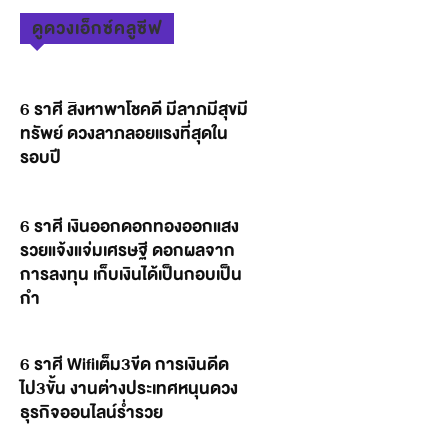
ดูดวงเอ็กซ์คลูซีฟ
6 ราศี สิงหาพาโชคดี มีลาภมีสุขมี
ทรัพย์ ดวงลาภลอยแรงที่สุดใน
รอบปี
6 ราศี เงินออกดอกทองออกแสง
รวยแจ้งแจ่มเศรษฐี ดอกผลจาก
การลงทุน เก็บเงินได้เป็นกอบเป็น
กำ
6 ราศี Wifiเต็ม3ขีด การเงินดีด
ไป3ขั้น งานต่างประเทศหนุนดวง
ธุรกิจออนไลน์ร่ำรวย