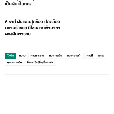
เป็นเงินเป็นทอง
6 ราศี ฝันแม่นสุดช็อก ปลดล็อก
ความร่ำรวย มีโชคลาภเข้ามาหา
ดวงฝันพารวย
TAGS
ดวงD
ดวงการงาน
ดวงการเงิน
ดวงความรัก
ดวงดี
ดูดวง
ดูดวงการเงิน
ยิ่งตามยิ่งรู้ยิ่งดูยิ่งดวงD