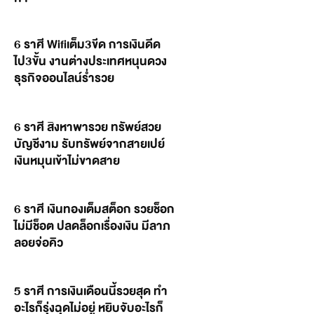
6 ราศี Wifiเต็ม3ขีด การเงินดีด
ไป3ขั้น งานต่างประเทศหนุนดวง
ธุรกิจออนไลน์ร่ำรวย
6 ราศี สิงหาพารวย ทรัพย์สวย
บัญชีงาม รับทรัพย์จากสายเปย์
เงินหมุนเข้าไม่ขาดสาย
6 ราศี เงินทองเต็มสต็อก รวยช็อก
ไม่มีช็อต ปลดล็อกเรื่องเงิน มีลาภ
ลอยจ่อคิว
5 ราศี การเงินเดือนนี้รวยสุด ทำ
อะไรก็รุ่งฉุดไม่อยู่ หยิบจับอะไรก็