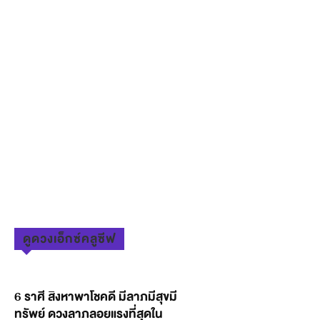
ดูดวงเอ็กซ์คลูซีฟ
6 ราศี สิงหาพาโชคดี มีลาภมีสุขมี
ทรัพย์ ดวงลาภลอยแรงที่สุดใน