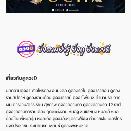
เกี่ยวกับดูดวงD
บทความดูดวง ข่าวโหรดวง วันมงคล ดูดวงทั่วไป ดูดวงรายวัน ดูดวง
รายสัปดาห์ ดูดวงรายเดือน ดูดวงรายปี ดูดวงไพ่ยิบซี ทำนายรัก การ
เงิน การงาน/การเรียน สุขภาพ ดูดวงความรัก ดูดวงความรัก 12 ราศี
ดูดวงความรักรายเดือน ฤกษ์แต่งงาน หมอดู ซินแสหมิง หมอแอ้ หมอ
ป๊อปโกะ พี่หมอปุ่น หมอแก้ว ดูดวงอื่นๆ กราฟชีวิต ทำนายฝัน เบอร์โทร
บัตรประชาชน ทะเบียนรถ เซียมซี ดูดวงพรหมชาติ