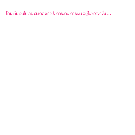
โดนเต็ม รับไปเลย วันเกิดดวงปัง การงาน การเงิน อยู่ในช่วงขาขึ้น …