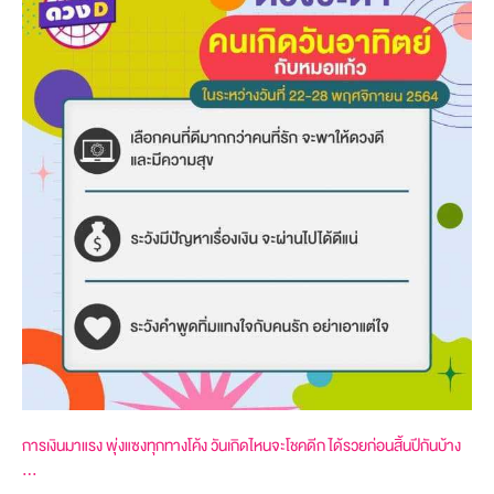
การเงินมาแรง พุ่งแซงทุกทางโค้ง วันเกิดไหนจะโชคดีก ได้รวยก่อนสิ้นปีกันบ้าง
…