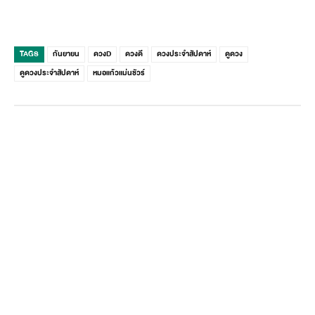
TAGS
กันยายน
ดวงD
ดวงดี
ดวงประจำสัปดาห์
ดูดวง
ดูดวงประจำสัปดาห์
หมอแก้วแม่นชัวร์