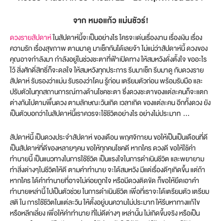
จาก หมอแก้ว แม่นชัวร์!
ดวงรายสัปดาห์
ในสัปดาห์นี้จะเป็นอย่างไร ใครจะเด่นเรื่องงาน เรื่องเงิน เรื่อง
ความรัก เรื่องสุขภาพ ตามมาดู มาเช็กกันได้เลยจ้า ไม่แน่ว่าสัปดาห์นี้ ดวงของ
คุณอาจกำลังมา กำลังอยู่ในช่วงชะตาที่ฟ้าเปิดทาง ให้สมหวังดั่งตั้งใจ ขออะไร
ไว้ สิ่งศักดิ์สิทธิ์ก็จะดลใจ ให้สมหวังทุกประการ รีบมาเช็ก รีบมาดู กับดวงราย
สัปดาห์ รับรองว่าแม่น รับรองว่าโดน รู้ก่อน เตรียมตัวก่อน พร้อมรับมือ และ
ปรับตัวในทุกสถานการณ์ทางด้านโชคชะตา ซึ่งดวงชะตาของแต่ละคนก็จะแตก
ต่างกันไปตามพื้นดวง ตามลักษณะวันเกิด เวลาเกิด ของแต่ละคน อีกทั้งดวง ยัง
เป็นตัวบอกว่าในสัปดาห์นี้เราควรจะใช้ชีวิตอย่างไร อย่างไม่ประมาท …
สัปดาห์นี้ เป็นดวงประจำสัปดาห์ ของเดือน พฤศจิกายน ขอให้เป็นเป็นเดือนที่ดี
เป็นสัปดาห์ที่ดีของหลายๆคน ขอให้ทุกคนโชคดี หากใคร ดวงดี ขอให้ใช้คำ
ทำนายนี้ เป็นแนวทางในการใช้ชีวิต เป็นแรงใจในการดำเนินชีวิต และพยายาม
ทำสิ่งต่างๆในชีวิตให้ดี ตามคำทำนาย จะได้สมหวัง มีแต่เรื่องดีๆเกิดขึ้น แต่ถ้า
หากใคร ได้คำทำนายที่อาจไม่ค่อยถูกใจ หรือมีดวงติดขัด ก็ขอให้ยึดเอาคำ
ทำนายเหล่านี้ ไปเป็นตัวช่วย ในการดำเนินชีวิต เพื่อที่เราจะได้เตรียมตัว เตรียม
สติ ใน การใช้ชีวิตในแต่ละวัน ให้ตั้งอยู่บนความไม่ประมาท ให้รีบหาทางแก้ไข
หรือหลีกเลี่ยง เพื่อให้คำทำนาย ที่ไม่ดีต่างๆ เหล่านั้น ไม่เกิดขึ้นจริง หรือเป็น