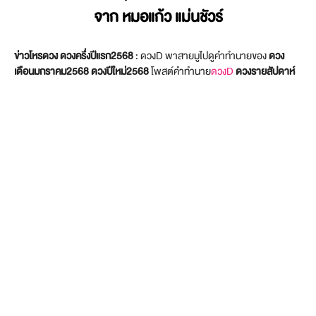
จาก หมอแก้ว แม่นชัวร์
ข่าวโหรดวง ดวงครึ่งปีแรก2568
: ดวงD พาสายมูไปดูคำทำนายของ
ดวง
เดือนมกราคม2568
ดวงปีใหม่2568
โพสต์คำทำนาย
ดวงD
ดวงรายสัปดาห์