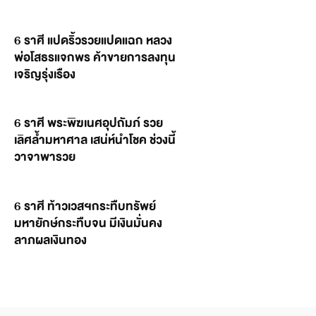
6 ราศี แปดริ้วรวยแปดแฉก หลวง
พ่อโสธรแจกพร ค้าขายการลงทุน
เจริญรุ่งเรือง
6 ราศี พระพิฆเนศอุปถัมภ์ รวย
เลิศล้ำมหาศาล เสน่ห์นำโชค ช่วงนี้
วาจาพารวย
6 ราศี ท้าวเวสฯกระทืบทรัพย์
มหายักษ์กระทืบจน มีเงินมั่นคง
ลาภผลเงินทอง