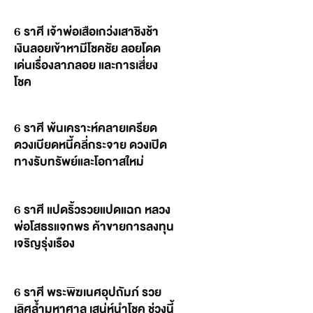
6 ราศี เจ้าพ่อเสือเกว่งเสาชิงช้า
เงินลอยเข้าหามีโชคชัย ลอยโดด
เด่นเรื่องลาภลอย และการเสี่ยง
โชค
6 ราศี พ้นเคราะห์คลายเครียด
ดวงเบียดหนี้คลี่กระจาย ดวงเปิด
ทางรับทรัพย์และโอกาสใหม่
6 ราศี แปดริ้วรวยแปดแฉก หลวง
พ่อโสธรแจกพร ค้าขายการลงทุน
เจริญรุ่งเรือง
6 ราศี พระพิฆเนศอุปถัมภ์ รวย
เลิศล้ำมหาศาล เสน่ห์นำโชค ช่วงนี้