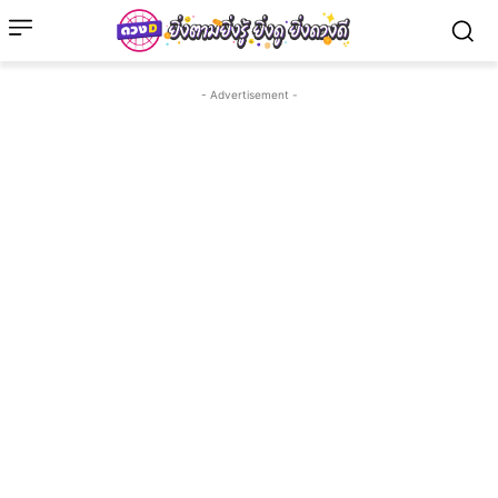
- Advertisement -