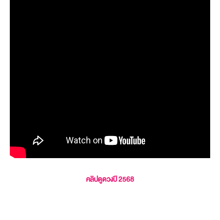
คลิปดูดวงปี 2568