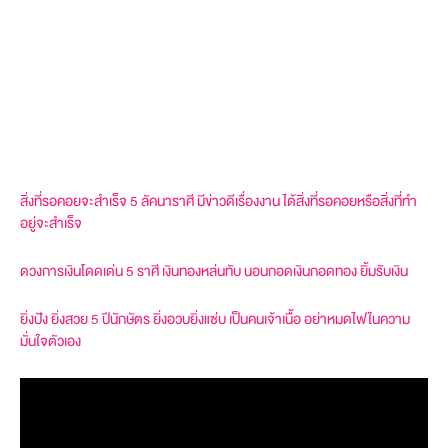
สิ่งที่รอคอยจะสำเร็จ 5 ลัคนาราศี มีข่าวดีเรื่องงาน ได้สิ่งที่รอคอยหรือสิ่งที่ทำ
อยู่จะสำเร็จ
ดวงการเงินโดดเด่น 5 ราศี เงินทองหล่นทับ นอนกอดเงินกอดทอง ยิ้มรับเงิน
ยิ่งปัง ยิ่งสวย 5 ปีนักษัตร ยิ่งอวบยิ่งแซ่บ เป็นคนเจ้าเนื้อ อย่าหมดไฟในความ
มั่นใจตัวเอง