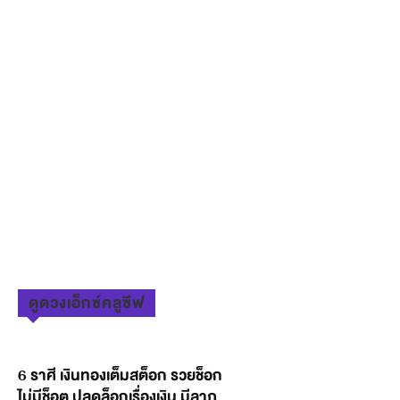
ดูดวงเอ็กซ์คลูซีฟ
6 ราศี เงินทองเต็มสต็อก รวยช็อก
ไม่มีช็อต ปลดล็อกเรื่องเงิน มีลาภ