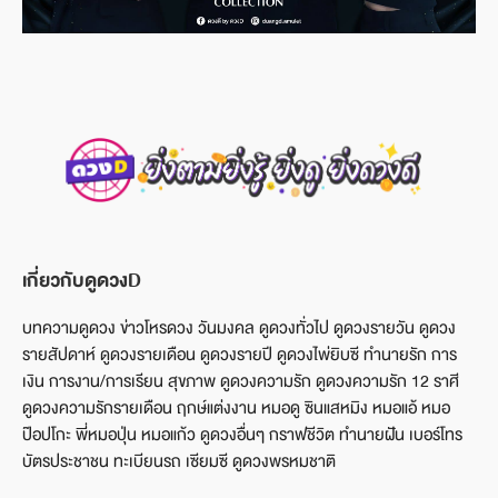
เกี่ยวกับดูดวงD
บทความดูดวง ข่าวโหรดวง วันมงคล ดูดวงทั่วไป ดูดวงรายวัน ดูดวง
รายสัปดาห์ ดูดวงรายเดือน ดูดวงรายปี ดูดวงไพ่ยิบซี ทำนายรัก การ
เงิน การงาน/การเรียน สุขภาพ ดูดวงความรัก ดูดวงความรัก 12 ราศี
ดูดวงความรักรายเดือน ฤกษ์แต่งงาน หมอดู ซินแสหมิง หมอแอ้ หมอ
ป๊อปโกะ พี่หมอปุ่น หมอแก้ว ดูดวงอื่นๆ กราฟชีวิต ทำนายฝัน เบอร์โทร
บัตรประชาชน ทะเบียนรถ เซียมซี ดูดวงพรหมชาติ