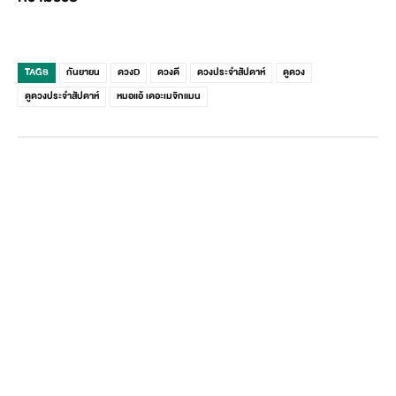
TAGS
กันยายน
ดวงD
ดวงดี
ดวงประจำสัปดาห์
ดูดวง
ดูดวงประจำสัปดาห์
หมอแอ้ เดอะเมจิกแมน