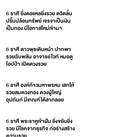
6 ราศี ยิ่งตอแหลยิ่งรวย ตวัดลิ้น
ปริ้นปล้อนทรัพย์ เจรจาเป็นเงิน
เป็นทอง มีโอกาสใหม่เข้ามา
6 ราศี ดาวพุธเดินหน้า ปากพา
รวยฉับพลัน อาจารย์ไวท์ หมอดู
โอปป้า เปิดดวงรวย
6 ราศี องค์ท้าวมหาพรหม เสกให้
รวยสมดวงทอง ดวงผู้ใหญ่
อุปถัมภ์ มีเกณฑ์ได้ลาภลอย
6 ราศี พระราหูเข้าฝัน ยิ่งขยันยิ่ง
รวย มีโชคจากธุรกิจ ก่อร่างสร้าง
ความรวย