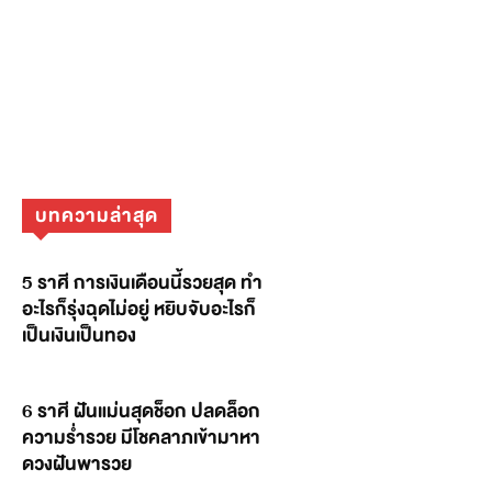
บทความล่าสุด
5 ราศี การเงินเดือนนี้รวยสุด ทำ
อะไรก็รุ่งฉุดไม่อยู่ หยิบจับอะไรก็
เป็นเงินเป็นทอง
6 ราศี ฝันแม่นสุดช็อก ปลดล็อก
ความร่ำรวย มีโชคลาภเข้ามาหา
ดวงฝันพารวย