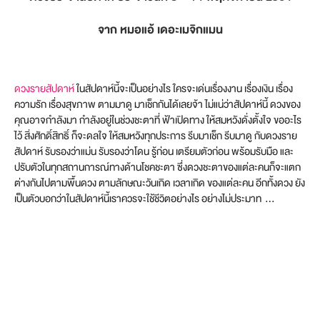
จาก หมอแอ้ เดอะเมจิกแมน
ดวงรายสัปดาห์
ในสัปดาห์นี้จะเป็นอย่างไร ใครจะเด่นเรื่องงาน เรื่องเงิน เรื่อง
ความรัก เรื่องสุขภาพ ตามมาดู มาเช็กกันได้เลยจ้า ไม่แน่ว่าสัปดาห์นี้ ดวงของ
คุณอาจกำลังมา กำลังอยู่ในช่วงชะตาที่ ฟ้าเปิดทาง ให้สมหวังดั่งตั้งใจ ขออะไร
ไว้ สิ่งศักดิ์สิทธิ์ ก็จะดลใจ ให้สมหวังทุกประการ รีบมาเช็ก รีบมาดู กับดวงราย
สัปดาห์ รับรองว่าแม่น รับรองว่าโดน รู้ก่อน เตรียมตัวก่อน พร้อมรับมือ และ
ปรับตัวในทุกสถานการณ์ทางด้านโชคชะตา ซึ่งดวงชะตาของแต่ละคนก็จะแตก
ต่างกันไปตามพื้นดวง ตามลักษณะวันเกิด เวลาเกิด ของแต่ละคน อีกทั้งดวง ยัง
เป็นตัวบอกว่าในสัปดาห์นี้เราควรจะใช้ชีวิตอย่างไร อย่างไม่ประมาท …