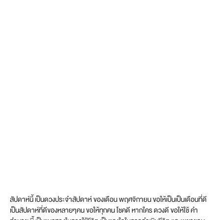
สัปดาห์นี้ เป็นดวงประจำสัปดาห์ ของเดือน พฤศจิกายน ขอให้เป็นเป็นเดือนที่ดี
เป็นสัปดาห์ที่ดีของหลายๆคน ขอให้ทุกคน โชคดี หากใคร ดวงดี ขอให้ใช้ คำ