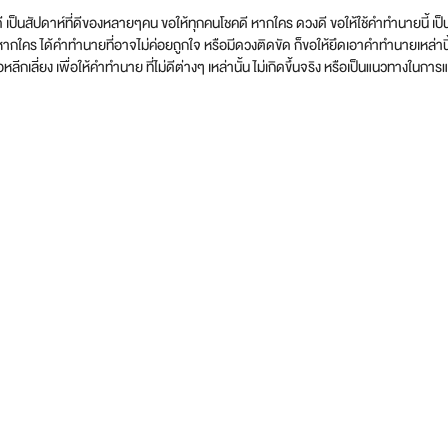
ี่ดี เป็นสัปดาห์ที่ดีของหลายๆคน ขอให้ทุกคนโชคดี หากใคร ดวงดี ขอให้ใช้คำทำนายนี้ 
้าหากใคร ได้คำทำนายที่อาจไม่ค่อยถูกใจ หรือมีดวงติดขัด ก็ขอให้ยึดเอาคำทำนายเหล่านี้ 
อหลีกเลี่ยง เพื่อให้คำทำนาย ที่ไม่ดีต่างๆ เหล่านั้น ไม่เกิดขึ้นจริง หรือเป็นแนวทางใ