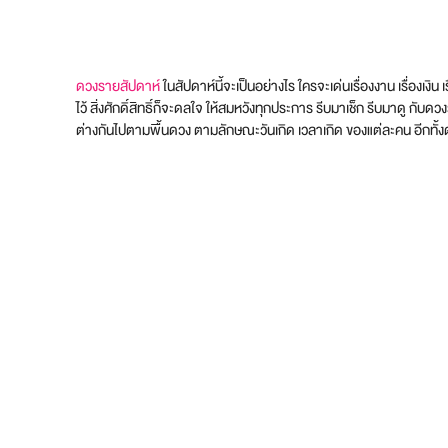
ดวงรายสัปดาห์
ในสัปดาห์นี้จะเป็นอย่างไร ใครจะเด่นเรื่องงาน เรื่องเงิ
ไว้ สิ่งศักดิ์สิทธิ์ก็จะดลใจ ให้สมหวังทุกประการ รีบมาเช็ก รีบมาดู 
ต่างกันไปตามพื้นดวง ตามลักษณะวันเกิด เวลาเกิด ของแต่ละคน อีกทั้งด