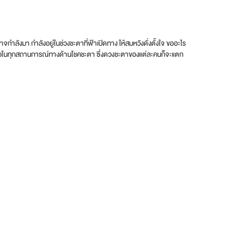
อาจกำลังมา กำลังอยู่ในช่วงชะตาที่ฟ้าเปิดทาง ให้สมหวังดั่งตั้งใจ ขออะไร
ะปรับตัวในทุกสถานการณ์ทางด้านโชคชะตา ซึ่งดวงชะตาของแต่ละคนก็จะแตก