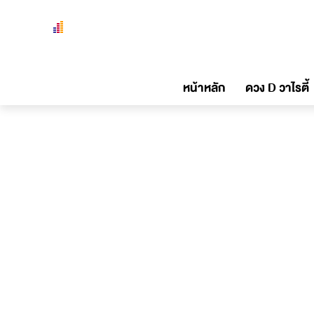
หน้าหลัก
ดวง D วาไรตี้