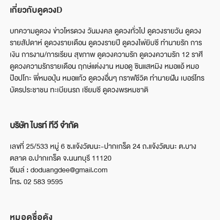
เกี่ยวกับดูดวงD
บทความดูดวง ข่าวโหรดวง วันมงคล ดูดวงทั่วไป ดูดวงรายวัน ดูดวง
รายสัปดาห์ ดูดวงรายเดือน ดูดวงรายปี ดูดวงไพ่ยิบซี ทำนายรัก การ
เงิน การงาน/การเรียน สุขภาพ ดูดวงความรัก ดูดวงความรัก 12 ราศี
ดูดวงความรักรายเดือน ฤกษ์แต่งงาน หมอดู ซินแสหมิง หมอแอ้ หมอ
ป๊อปโกะ พี่หมอปุ่น หมอแก้ว ดูดวงอื่นๆ กราฟชีวิต ทำนายฝัน เบอร์โทร
บัตรประชาชน ทะเบียนรถ เซียมซี ดูดวงพรหมชาติ
บริษัท ไบรท์ ทีวี จำกัด
เลขที่ 25/533 หมู่ 6 ซ.แจ้งวัฒนะ-ปากเกร็ด 24 ถ.แจ้งวัฒนะ ต.บาง
ตลาด อ.ปากเกร็ด จ.นนทบุรี 11120
อีเมล์ : doduangdee@gmail.com
โทร. 02 583 9595
หมอดูชื่อดัง