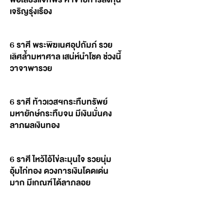
เจริญรุ่งเรือง
6 ราศี พระพิฆเนศอุปถัมภ์ รวย
เลิศล้ำมหาศาล เสน่ห์นำโชค ช่วงนี้
วาจาพารวย
6 ราศี ท้าวเวสฯกระทืบทรัพย์
มหายักษ์กระทืบจน มีเงินมั่นคง
ลาภผลเงินทอง
6 ราศี ไหว้ไอ้ไข่ละมุนใจ รวยนุ่ม
อุ้มไก่ทอง ดวงการเงินโดดเด่น
มาก มีเกณฑ์ได้ลาภลอย