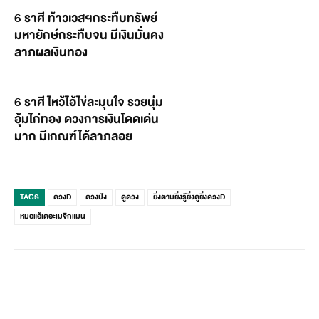
6 ราศี ท้าวเวสฯกระทืบทรัพย์
มหายักษ์กระทืบจน มีเงินมั่นคง
ลาภผลเงินทอง
6 ราศี ไหว้ไอ้ไข่ละมุนใจ รวยนุ่ม
อุ้มไก่ทอง ดวงการเงินโดดเด่น
มาก มีเกณฑ์ได้ลาภลอย
TAGS
ดวงD
ดวงปัง
ดูดวง
ยิ่งตามยิ่งรู้ยิ่งดูยิ่งดวงD
หมอแอ้เดอะเมจิกแมน