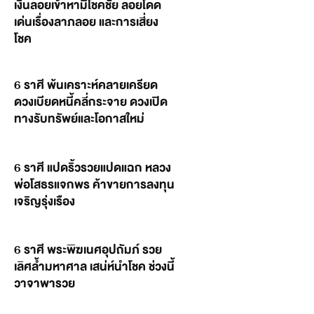
เงินลอยเข้าหามีโชคชัย ลอยโดด
เด่นเรื่องลาภลอย และการเสี่ยง
โชค
6 ราศี พ้นเคราะห์คลายเครียด
ดวงเบียดหนี้คลี่กระจาย ดวงเปิด
ทางรับทรัพย์และโอกาสใหม่
6 ราศี แปดริ้วรวยแปดแฉก หลวง
พ่อโสธรแจกพร ค้าขายการลงทุน
เจริญรุ่งเรือง
6 ราศี พระพิฆเนศอุปถัมภ์ รวย
เลิศล้ำมหาศาล เสน่ห์นำโชค ช่วงนี้
วาจาพารวย