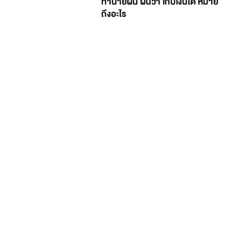
ทำนายฝัน ฝันว่า เก็บเงินได้ หมาย
ถึงอะไร