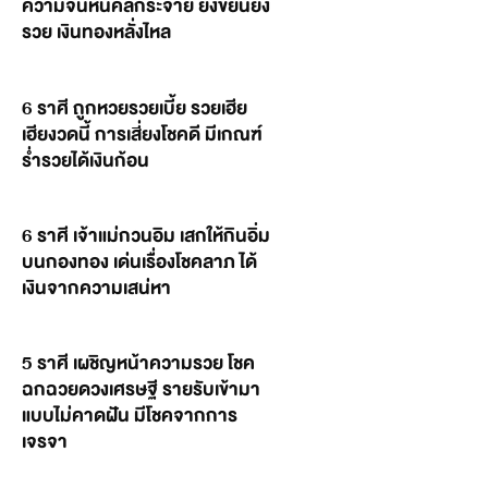
ความจนหนีคลี่กระจาย ยิ่งขยันยิ่ง
รวย เงินทองหลั่งไหล
6 ราศี ถูกหวยรวยเบี้ย รวยเฮีย
เฮียงวดนี้ การเสี่ยงโชคดี มีเกณฑ์
ร่ำรวยได้เงินก้อน
6 ราศี เจ้าแม่กวนอิม เสกให้กินอิ่ม
บนกองทอง เด่นเรื่องโชคลาภ ได้
เงินจากความเสน่หา
5 ราศี เผชิญหน้าความรวย โชค
ฉกฉวยดวงเศรษฐี รายรับเข้ามา
แบบไม่คาดฝัน มีโชคจากการ
เจรจา