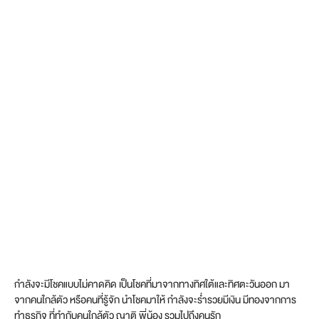
กำลังจะมีโชคแบบไม่คาดคิด เป็นโชคที่มาจากทางทิศใต้และทิศตะวันออก มา
จากคนใกล้ตัว หรือคนที่รู้จัก นำโชคมาให้ กำลังจะร่ำรวยมีเงิน มีทองจากการ
ทำธุรกิจ ที่ทำกับคนใกล้ตัว ญาติ พี่น้อง รวมไปถึงคนรัก