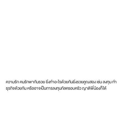
ความรัก คนรักพากันรวย ยิ่งทำอะไรด้วยกันยิ่งรวยคูณสอง เช่น ลงทุน ทำ
ธุรกิจด้วยกัน หรืออาจเป็นการลงทุนกัลครอบครัว ญาติพี่น้องก็ได้