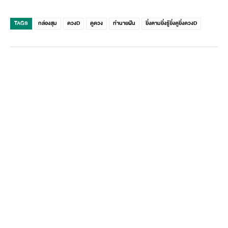
TAGS
กล่องสุม
ดวงD
ดูดวง
ทำนายฝัน
ยิ่งตามยิ่งรู้ยิ่งดูยิ่งดวงD