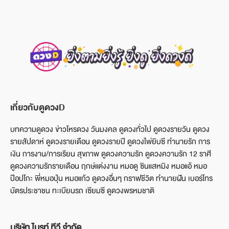
เกี่ยวกับดูดวงD
บทความดูดวง ข่าวโหรดวง วันมงคล ดูดวงทั่วไป ดูดวงรายวัน ดูดวง
รายสัปดาห์ ดูดวงรายเดือน ดูดวงรายปี ดูดวงไพ่ยิบซี ทำนายรัก การ
เงิน การงาน/การเรียน สุขภาพ ดูดวงความรัก ดูดวงความรัก 12 ราศี
ดูดวงความรักรายเดือน ฤกษ์แต่งงาน หมอดู ซินแสหมิง หมอแอ้ หมอ
ป๊อปโกะ พี่หมอปุ่น หมอแก้ว ดูดวงอื่นๆ กราฟชีวิต ทำนายฝัน เบอร์โทร
บัตรประชาชน ทะเบียนรถ เซียมซี ดูดวงพรหมชาติ
บริษัท ไบรท์ ทีวี จำกัด