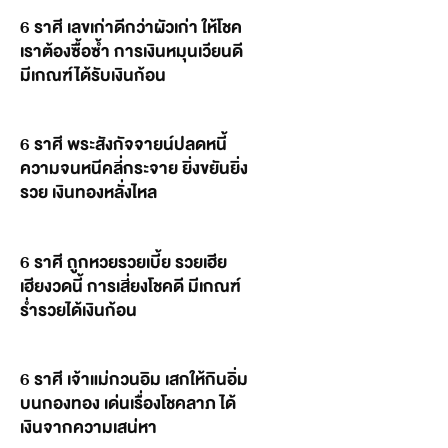
6 ราศี เลขเก่าดีกว่าผัวเก่า ให้โชค
เราต้องซื้อซ้ำ การเงินหมุนเวียนดี
มีเกณฑ์ได้รับเงินก้อน
6 ราศี พระสังกัจจายน์ปลดหนี้
ความจนหนีคลี่กระจาย ยิ่งขยันยิ่ง
รวย เงินทองหลั่งไหล
6 ราศี ถูกหวยรวยเบี้ย รวยเฮีย
เฮียงวดนี้ การเสี่ยงโชคดี มีเกณฑ์
ร่ำรวยได้เงินก้อน
6 ราศี เจ้าแม่กวนอิม เสกให้กินอิ่ม
บนกองทอง เด่นเรื่องโชคลาภ ได้
เงินจากความเสน่หา