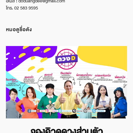
อีเมล์ : doduangdee@gmail.com
โทร. 02 583 9595
หมอดูชื่อดัง
จองคิวดูดวงส่วนตัว