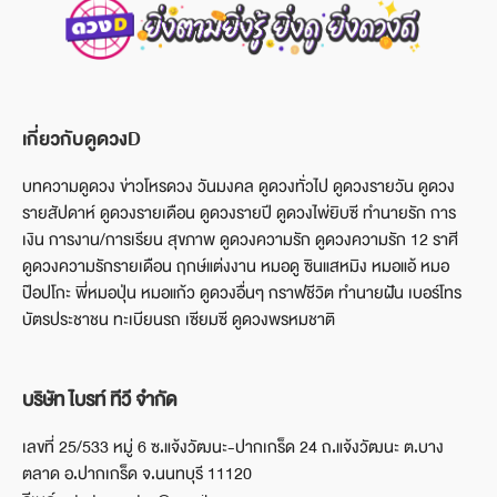
เกี่ยวกับดูดวงD
บทความดูดวง ข่าวโหรดวง วันมงคล ดูดวงทั่วไป ดูดวงรายวัน ดูดวง
รายสัปดาห์ ดูดวงรายเดือน ดูดวงรายปี ดูดวงไพ่ยิบซี ทำนายรัก การ
เงิน การงาน/การเรียน สุขภาพ ดูดวงความรัก ดูดวงความรัก 12 ราศี
ดูดวงความรักรายเดือน ฤกษ์แต่งงาน หมอดู ซินแสหมิง หมอแอ้ หมอ
ป๊อปโกะ พี่หมอปุ่น หมอแก้ว ดูดวงอื่นๆ กราฟชีวิต ทำนายฝัน เบอร์โทร
บัตรประชาชน ทะเบียนรถ เซียมซี ดูดวงพรหมชาติ
บริษัท ไบรท์ ทีวี จำกัด
เลขที่ 25/533 หมู่ 6 ซ.แจ้งวัฒนะ-ปากเกร็ด 24 ถ.แจ้งวัฒนะ ต.บาง
ตลาด อ.ปากเกร็ด จ.นนทบุรี 11120