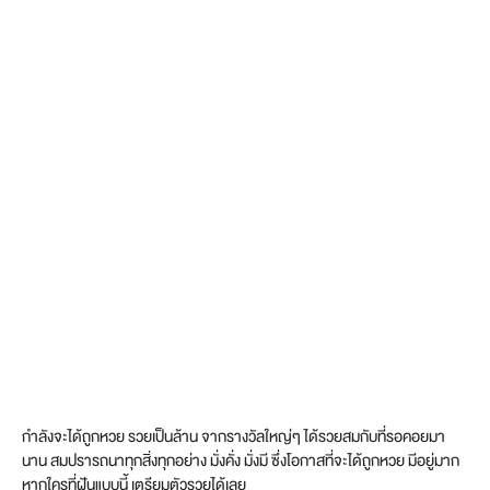
กำลังจะได้ถูกหวย รวยเป็นล้าน จากรางวัลใหญ่ๆ ได้รวยสมกับที่รอคอยมา
นาน สมปรารถนาทุกสิ่งทุกอย่าง มั่งคั่ง มั่งมี ซึ่งโอกาสที่จะได้ถูกหวย มีอยู่มาก
หากใครที่ฝันแบบนี้ เตรียมตัวรวยได้เลย