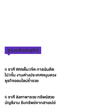
ดูดวงเอ็กซ์คลูซีฟ
6 ราศี Wifiเต็ม3ขีด การเงินดีด
ไป3ขั้น งานต่างประเทศหนุนดวง
ธุรกิจออนไลน์ร่ำรวย
6 ราศี สิงหาพารวย ทรัพย์สวย
บัญชีงาม รับทรัพย์จากสายเปย์