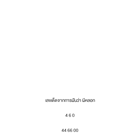
เลขเด็ดจากการฝันว่า ผีหลอก
4 6 0
44 66 00