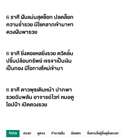
6 ราศี ฝันแม่นสุดช็อก ปลดล็อก
ความร่ำรวย มีโชคลาภเข้ามาหา
ดวงฝันพารวย
6 ราศี ยิ่งตอแหลยิ่งรวย ตวัดลิ้น
ปริ้นปล้อนทรัพย์ เจรจาเป็นเงิน
เป็นทอง มีโอกาสใหม่เข้ามา
6 ราศี ดาวพุธเดินหน้า ปากพา
รวยฉับพลัน อาจารย์ไวท์ หมอดู
โอปป้า เปิดดวงรวย
TAGS
ดวงD
ดูดวง
ทำนายฝัน
ผีหลอก
ยิ่งตามยิ่งรู้ยิ่งดูยิ่งดวงD