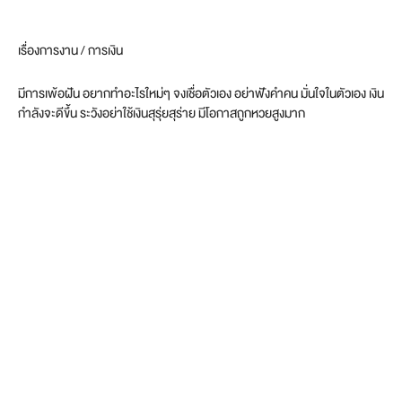
เรื่องการงาน / การเงิน
มีการเพ้อฝัน อยากทำอะไรใหม่ๆ จงเชื่อตัวเอง อย่าฟังคำคน มั่นใจในตัวเอง เงิน
กำลังจะดีขึ้น ระวังอย่าใช้เงินสุรุ่ยสุร่าย มีโอกาสถูกหวยสูงมาก