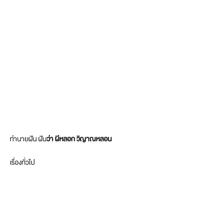
ทำนายฝัน ฝัน
ว่า ผีหลอก วิญาณหลอน
เรื่องทั่วไป