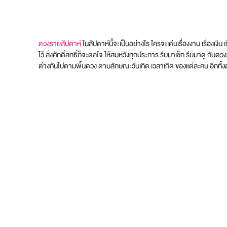
ดวงรายสัปดาห์
ในสัปดาห์นี้จะเป็นอย่างไร ใครจะเด่นเรื่องงาน เรื่องเงิ
ไว้ สิ่งศักดิ์สิทธิ์ก็จะดลใจ ให้สมหวังทุกประการ รีบมาเช็ก รีบมาดู 
ต่างกันไปตามพื้นดวง ตามลักษณะวันเกิด เวลาเกิด ของแต่ละคน อีกทั้งด