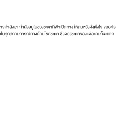
อาจกำลังมา กำลังอยู่ในช่วงชะตาที่ฟ้าเปิดทาง ให้สมหวังดั่งตั้งใจ ขออะไร
ะปรับตัวในทุกสถานการณ์ทางด้านโชคชะตา ซึ่งดวงชะตาของแต่ละคนก็จะแตก