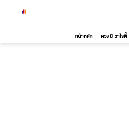
หน้าหลัก
ดวง D วาไรตี้