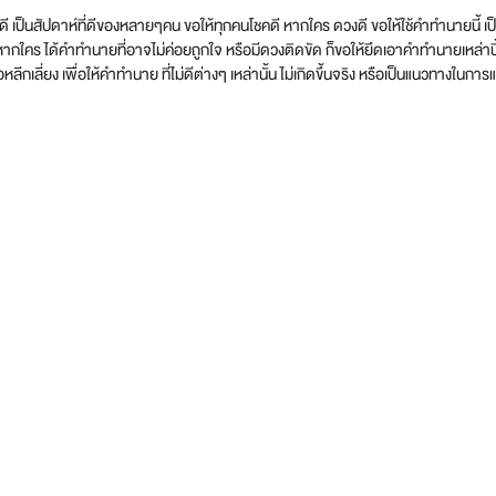
ที่ดี เป็นสัปดาห์ที่ดีของหลายๆคน ขอให้ทุกคนโชคดี หากใคร ดวงดี ขอให้ใช้คำทำนายนี้
้าหากใคร ได้คำทำนายที่อาจไม่ค่อยถูกใจ หรือมีดวงติดขัด ก็ขอให้ยึดเอาคำทำนายเหล่านี้ 
อหลีกเลี่ยง เพื่อให้คำทำนาย ที่ไม่ดีต่างๆ เหล่านั้น ไม่เกิดขึ้นจริง หรือเป็นแนวทางใ