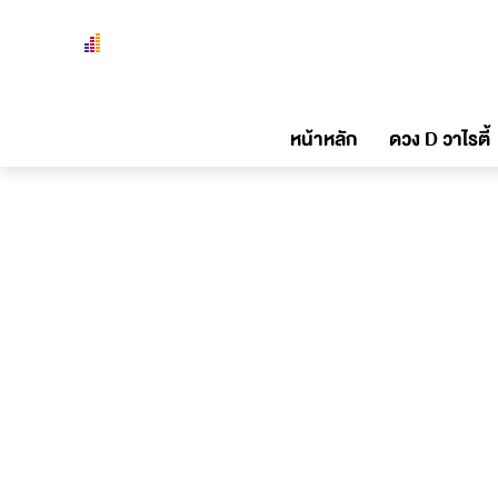
หน้าหลัก
ดวง D วาไรตี้