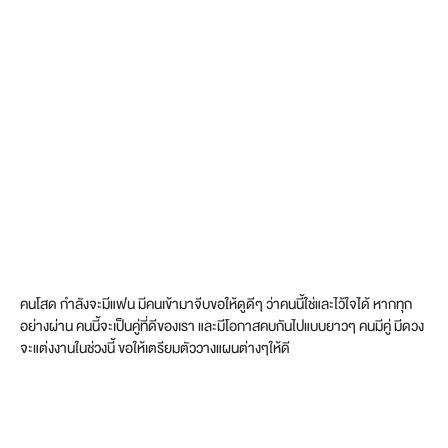
คนโสด กำลังจะมีแฟน มีคนเข้ามาจีบขอให้ดูดีๆ ว่าคนนี้ใช่และไว้ใจได้ หากทุก
อย่างผ่าน คนนี้จะเป็นคู่ที่ดีของเรา และมีโอกาสคบกันไปแบบยาวๆ คนมีคู่ มีดวง
จะแต่งงานในช่วงนี้ ขอให้เตรียมตัววางแผนต่างๆให้ดี