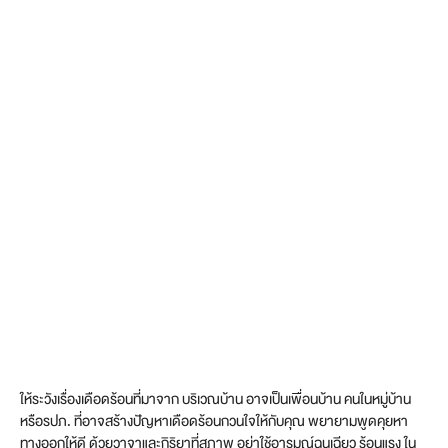
ให้ระวังเรื่องเดือดร้อนที่มาจาก บริเวณบ้าน อาจเป็นเพื่อนบ้าน คนในหมู่บ้าน
หรือรปภ. ที่อาจสร้างปัญหาเดือดร้อนกวนใจให้กับคุณ พยายามพูดคุยหา
ทางออกให้ดี ด้วยวาจาและกิริยาที่สุภาพ อย่าใช้อารมณ์ฉุนเฉียว ร้อนแรง ใน