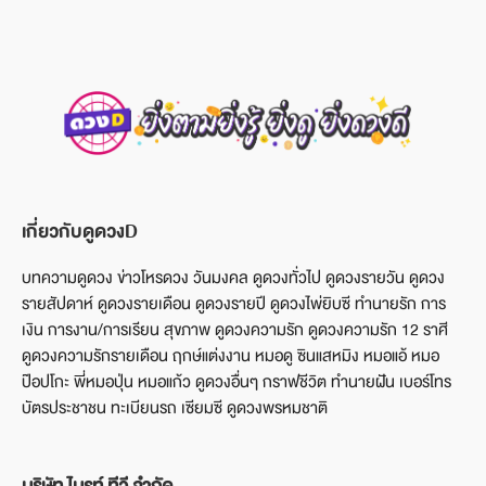
เกี่ยวกับดูดวงD
บทความดูดวง ข่าวโหรดวง วันมงคล ดูดวงทั่วไป ดูดวงรายวัน ดูดวง
รายสัปดาห์ ดูดวงรายเดือน ดูดวงรายปี ดูดวงไพ่ยิบซี ทำนายรัก การ
เงิน การงาน/การเรียน สุขภาพ ดูดวงความรัก ดูดวงความรัก 12 ราศี
ดูดวงความรักรายเดือน ฤกษ์แต่งงาน หมอดู ซินแสหมิง หมอแอ้ หมอ
ป๊อปโกะ พี่หมอปุ่น หมอแก้ว ดูดวงอื่นๆ กราฟชีวิต ทำนายฝัน เบอร์โทร
บัตรประชาชน ทะเบียนรถ เซียมซี ดูดวงพรหมชาติ