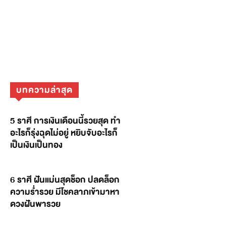
บทความล่าสุด
5 ราศี การเงินเดือนนี้รวยสุด ทำ
อะไรก็รุ่งฉุดไม่อยู่ หยิบจับอะไรก็
เป็นเงินเป็นทอง
6 ราศี ฝันแม่นสุดช็อก ปลดล็อก
ความร่ำรวย มีโชคลาภเข้ามาหา
ดวงฝันพารวย