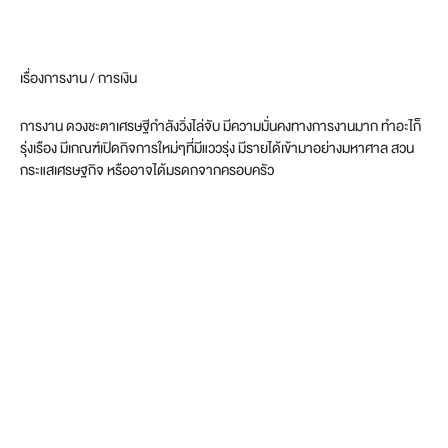
เรื่องการงาน / การเงิน
การงาน ดวงชะตาเศรษฐีกำลังวิ่งไล่จับ มีความมั่นคงทางการงานมาก ทำอะไก็
รุ่งเรือง มีเกณฑ์เปิดกิจการใหม่ๆที่มีแววรุ่ง มีรายได้เข้ามาอย่างมหาศาล สวน
กระแสเศรษฐกิจ หรืออาจได้มรดกจากครอบครัว