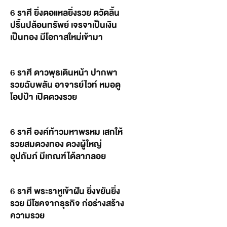
6 ราศี ยิ่งตอแหลยิ่งรวย ตวัดลิ้น
ปริ้นปล้อนทรัพย์ เจรจาเป็นเงิน
เป็นทอง มีโอกาสใหม่เข้ามา
6 ราศี ดาวพุธเดินหน้า ปากพา
รวยฉับพลัน อาจารย์ไวท์ หมอดู
โอปป้า เปิดดวงรวย
6 ราศี องค์ท้าวมหาพรหม เสกให้
รวยสมดวงทอง ดวงผู้ใหญ่
อุปถัมภ์ มีเกณฑ์ได้ลาภลอย
6 ราศี พระราหูเข้าฝัน ยิ่งขยันยิ่ง
รวย มีโชคจากธุรกิจ ก่อร่างสร้าง
ความรวย