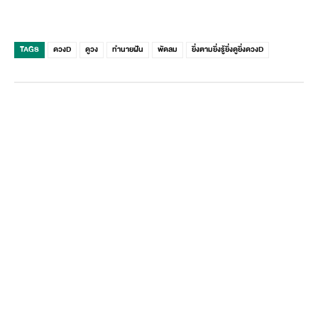
TAGS
ดวงD
ดูวง
ทำนายฝัน
พัดลม
ยิ่งตามยิ่งรู้ยิ่งดูยิ่งดวงD