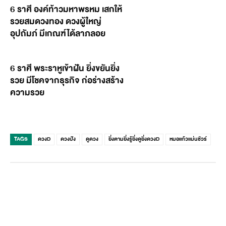
6 ราศี องค์ท้าวมหาพรหม เสกให้
รวยสมดวงทอง ดวงผู้ใหญ่
อุปถัมภ์ มีเกณฑ์ได้ลาภลอย
6 ราศี พระราหูเข้าฝัน ยิ่งขยันยิ่ง
รวย มีโชคจากธุรกิจ ก่อร่างสร้าง
ความรวย
TAGS
ดวงD
ดวงปัง
ดูดวง
ยิ่งตามยิ่งรู้ยิ่งดูยิ่งดวงD
หมอแก้วแม่นชัวร์