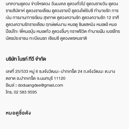
บทความดูดวง ข่าวโหรดวง วันมงคล ดูดวงทั่วไป ดูดวงรายวัน ดูดวง
รายสัปดาห์ ดูดวงรายเดือน ดูดวงรายปี ดูดวงไพ่ยิบซี ทำนายรัก การ
เงิน การงาน/การเรียน สุขภาพ ดูดวงความรัก ดูดวงความรัก 12 ราศี
ดูดวงความรักรายเดือน ฤกษ์แต่งงาน หมอดู ซินแสหมิง หมอแอ้ หมอ
ป๊อปโกะ พี่หมอปุ่น หมอแก้ว ดูดวงอื่นๆ กราฟชีวิต ทำนายฝัน เบอร์โทร
บัตรประชาชน ทะเบียนรถ เซียมซี ดูดวงพรหมชาติ
บริษัท ไบรท์ ทีวี จำกัด
เลขที่ 25/533 หมู่ 6 ซ.แจ้งวัฒนะ-ปากเกร็ด 24 ถ.แจ้งวัฒนะ ต.บาง
ตลาด อ.ปากเกร็ด จ.นนทบุรี 11120
อีเมล์ : doduangdee@gmail.com
โทร. 02 583 9595
หมอดูชื่อดัง