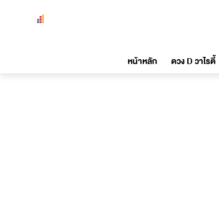
หน้าหลัก
ดวง D วาไรตี้