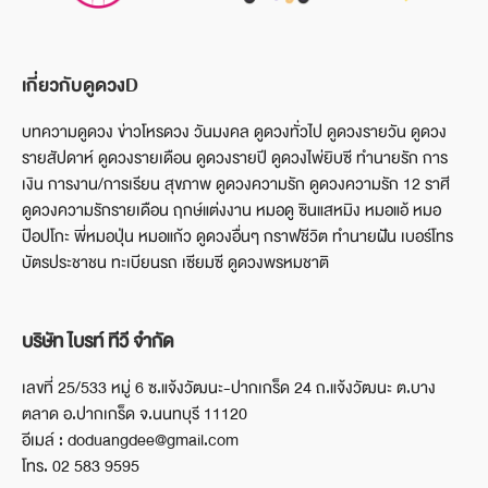
เกี่ยวกับดูดวงD
บทความดูดวง ข่าวโหรดวง วันมงคล ดูดวงทั่วไป ดูดวงรายวัน ดูดวง
รายสัปดาห์ ดูดวงรายเดือน ดูดวงรายปี ดูดวงไพ่ยิบซี ทำนายรัก การ
เงิน การงาน/การเรียน สุขภาพ ดูดวงความรัก ดูดวงความรัก 12 ราศี
ดูดวงความรักรายเดือน ฤกษ์แต่งงาน หมอดู ซินแสหมิง หมอแอ้ หมอ
ป๊อปโกะ พี่หมอปุ่น หมอแก้ว ดูดวงอื่นๆ กราฟชีวิต ทำนายฝัน เบอร์โทร
บัตรประชาชน ทะเบียนรถ เซียมซี ดูดวงพรหมชาติ
บริษัท ไบรท์ ทีวี จำกัด
เลขที่ 25/533 หมู่ 6 ซ.แจ้งวัฒนะ-ปากเกร็ด 24 ถ.แจ้งวัฒนะ ต.บาง
ตลาด อ.ปากเกร็ด จ.นนทบุรี 11120
อีเมล์ : doduangdee@gmail.com
โทร. 02 583 9595