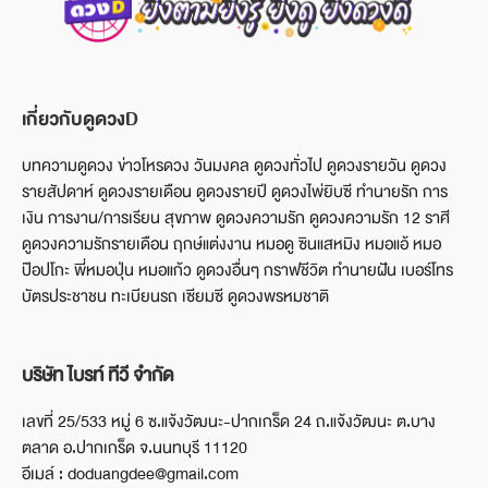
เกี่ยวกับดูดวงD
บทความดูดวง ข่าวโหรดวง วันมงคล ดูดวงทั่วไป ดูดวงรายวัน ดูดวง
รายสัปดาห์ ดูดวงรายเดือน ดูดวงรายปี ดูดวงไพ่ยิบซี ทำนายรัก การ
เงิน การงาน/การเรียน สุขภาพ ดูดวงความรัก ดูดวงความรัก 12 ราศี
ดูดวงความรักรายเดือน ฤกษ์แต่งงาน หมอดู ซินแสหมิง หมอแอ้ หมอ
ป๊อปโกะ พี่หมอปุ่น หมอแก้ว ดูดวงอื่นๆ กราฟชีวิต ทำนายฝัน เบอร์โทร
บัตรประชาชน ทะเบียนรถ เซียมซี ดูดวงพรหมชาติ
บริษัท ไบรท์ ทีวี จำกัด
เลขที่ 25/533 หมู่ 6 ซ.แจ้งวัฒนะ-ปากเกร็ด 24 ถ.แจ้งวัฒนะ ต.บาง
ตลาด อ.ปากเกร็ด จ.นนทบุรี 11120
อีเมล์ : doduangdee@gmail.com