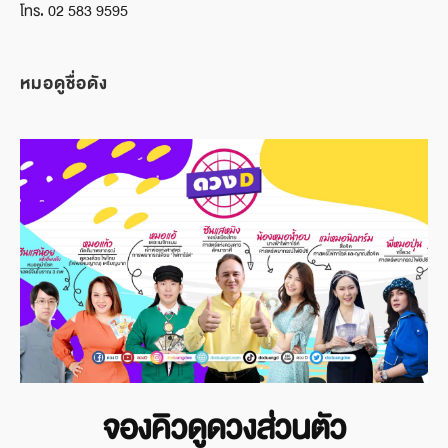
โทร. 02 583 9595
หมอดูชื่อดัง
จองคิวดูดวงส่วนตัว