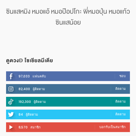
ซินแสหมิง หมอแอ้ หมอป๊อปโกะ พี่หมอปุ่น หมอแก้ว
ซินแสน้อย
ดูดวงD โซเชียลมีเดีย
ชอบ
97,033
แฟนคลับ
ติดตาม
82,400
ผู้ติดตาม
ติดตาม
192,300
ผู้ติดตาม
ติดตาม
84
ผู้ติดตาม
บอกรับเป็นสมาชิก
8,570
สมาชิก