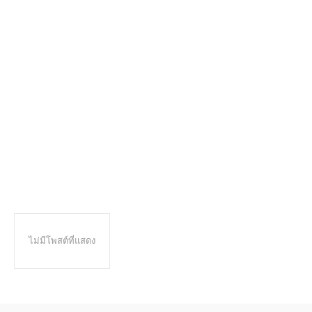
ไม่มีโพสต์ที่แสดง