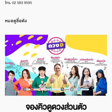
โทร. 02 583 9595
หมอดูชื่อดัง
จองคิวดูดวงส่วนตัว