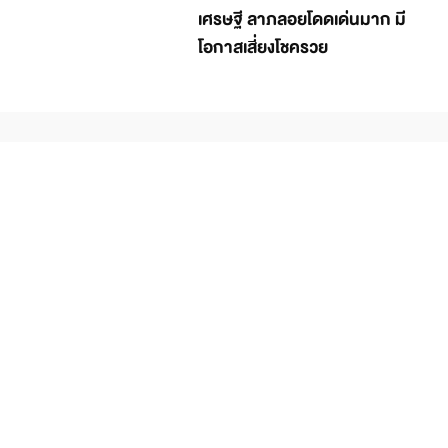
เศรษฐี ลาภลอยโดดเด่นมาก มี
โอกาสเสี่ยงโชครวย