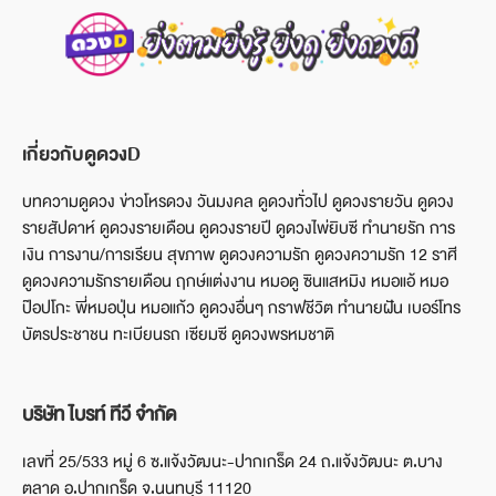
เกี่ยวกับดูดวงD
บทความดูดวง ข่าวโหรดวง วันมงคล ดูดวงทั่วไป ดูดวงรายวัน ดูดวง
รายสัปดาห์ ดูดวงรายเดือน ดูดวงรายปี ดูดวงไพ่ยิบซี ทำนายรัก การ
เงิน การงาน/การเรียน สุขภาพ ดูดวงความรัก ดูดวงความรัก 12 ราศี
ดูดวงความรักรายเดือน ฤกษ์แต่งงาน หมอดู ซินแสหมิง หมอแอ้ หมอ
ป๊อปโกะ พี่หมอปุ่น หมอแก้ว ดูดวงอื่นๆ กราฟชีวิต ทำนายฝัน เบอร์โทร
บัตรประชาชน ทะเบียนรถ เซียมซี ดูดวงพรหมชาติ
บริษัท ไบรท์ ทีวี จำกัด
เลขที่ 25/533 หมู่ 6 ซ.แจ้งวัฒนะ-ปากเกร็ด 24 ถ.แจ้งวัฒนะ ต.บาง
ตลาด อ.ปากเกร็ด จ.นนทบุรี 11120