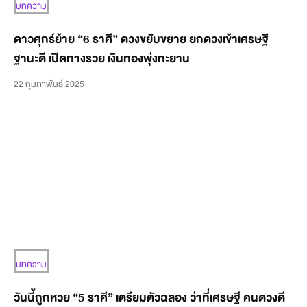
บทความ
ดาวศุกร์ย้าย “6 ราศี” ดวงขยับขยาย ยกดวงเข้าเศรษฐี
ฐานะดี เปิดทางรวย เงินทองพุ่งทะยาน
22 กุมภาพันธ์ 2025
บทความ
วันนี้ถูกหวย “5 ราศี” เตรียมตัวฉลอง ว่าที่เศรษฐี คนดวงดี