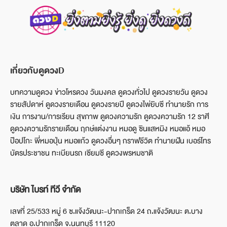
เกี่ยวกับดูดวงD
บทความดูดวง ข่าวโหรดวง วันมงคล ดูดวงทั่วไป ดูดวงรายวัน ดูดวง
รายสัปดาห์ ดูดวงรายเดือน ดูดวงรายปี ดูดวงไพ่ยิบซี ทำนายรัก การ
เงิน การงาน/การเรียน สุขภาพ ดูดวงความรัก ดูดวงความรัก 12 ราศี
ดูดวงความรักรายเดือน ฤกษ์แต่งงาน หมอดู ซินแสหมิง หมอแอ้ หมอ
ป๊อปโกะ พี่หมอปุ่น หมอแก้ว ดูดวงอื่นๆ กราฟชีวิต ทำนายฝัน เบอร์โทร
บัตรประชาชน ทะเบียนรถ เซียมซี ดูดวงพรหมชาติ
บริษัท ไบรท์ ทีวี จำกัด
เลขที่ 25/533 หมู่ 6 ซ.แจ้งวัฒนะ-ปากเกร็ด 24 ถ.แจ้งวัฒนะ ต.บาง
ตลาด อ.ปากเกร็ด จ.นนทบุรี 11120