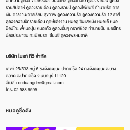
บทความดูดวง ข่าวโหรดวง วันมงคล ดูดวงทั่วไป ดูดวงรายวัน ดูดวง
รายสัปดาห์ ดูดวงรายเดือน ดูดวงรายปี ดูดวงไพ่ยิบซี ทำนายรัก การ
เงิน การงาน/การเรียน สุขภาพ ดูดวงความรัก ดูดวงความรัก 12 ราศี
ดูดวงความรักรายเดือน ฤกษ์แต่งงาน หมอดู ซินแสหมิง หมอแอ้ หมอ
ป๊อปโกะ พี่หมอปุ่น หมอแก้ว ดูดวงอื่นๆ กราฟชีวิต ทำนายฝัน เบอร์โทร
บัตรประชาชน ทะเบียนรถ เซียมซี ดูดวงพรหมชาติ
บริษัท ไบรท์ ทีวี จำกัด
เลขที่ 25/533 หมู่ 6 ซ.แจ้งวัฒนะ-ปากเกร็ด 24 ถ.แจ้งวัฒนะ ต.บาง
ตลาด อ.ปากเกร็ด จ.นนทบุรี 11120
อีเมล์ : doduangdee@gmail.com
โทร. 02 583 9595
หมอดูชื่อดัง