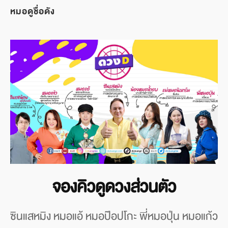
หมอดูชื่อดัง
จองคิวดูดวงส่วนตัว
ซินแสหมิง หมอแอ้ หมอป๊อปโกะ พี่หมอปุ่น หมอแก้ว