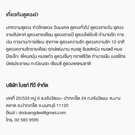
เกี่ยวกับดูดวงD
บทความดูดวง ข่าวโหรดวง วันมงคล ดูดวงทั่วไป ดูดวงรายวัน ดูดวง
รายสัปดาห์ ดูดวงรายเดือน ดูดวงรายปี ดูดวงไพ่ยิบซี ทำนายรัก การ
เงิน การงาน/การเรียน สุขภาพ ดูดวงความรัก ดูดวงความรัก 12 ราศี
ดูดวงความรักรายเดือน ฤกษ์แต่งงาน หมอดู ซินแสหมิง หมอแอ้ หมอ
ป๊อปโกะ พี่หมอปุ่น หมอแก้ว ดูดวงอื่นๆ กราฟชีวิต ทำนายฝัน เบอร์โทร
บัตรประชาชน ทะเบียนรถ เซียมซี ดูดวงพรหมชาติ
บริษัท ไบรท์ ทีวี จำกัด
เลขที่ 25/533 หมู่ 6 ซ.แจ้งวัฒนะ-ปากเกร็ด 24 ถ.แจ้งวัฒนะ ต.บาง
ตลาด อ.ปากเกร็ด จ.นนทบุรี 11120
อีเมล์ : doduangdee@gmail.com
โทร. 02 583 9595