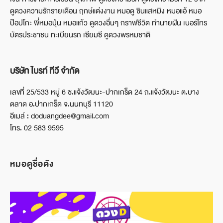
ดูดวงความรักรายเดือน ฤกษ์แต่งงาน หมอดู ซินแสหมิง หมอแอ้ หมอ
ป๊อปโกะ พี่หมอปุ่น หมอแก้ว ดูดวงอื่นๆ กราฟชีวิต ทำนายฝัน เบอร์โทร
บัตรประชาชน ทะเบียนรถ เซียมซี ดูดวงพรหมชาติ
บริษัท ไบรท์ ทีวี จำกัด
เลขที่ 25/533 หมู่ 6 ซ.แจ้งวัฒนะ-ปากเกร็ด 24 ถ.แจ้งวัฒนะ ต.บาง
ตลาด อ.ปากเกร็ด จ.นนทบุรี 11120
อีเมล์ : doduangdee@gmail.com
โทร. 02 583 9595
หมอดูชื่อดัง