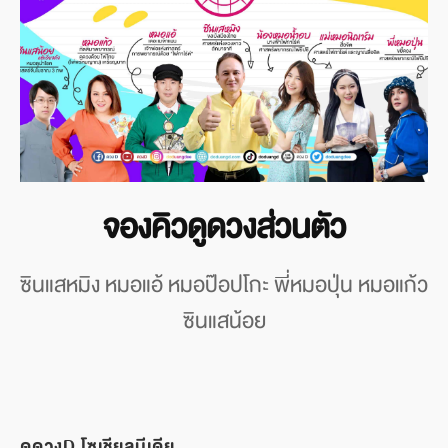
จองคิวดูดวงส่วนตัว
ซินแสหมิง หมอแอ้ หมอป๊อปโกะ พี่หมอปุ่น หมอแก้ว
ซินแสน้อย
ดูดวงD โซเชียลมีเดีย