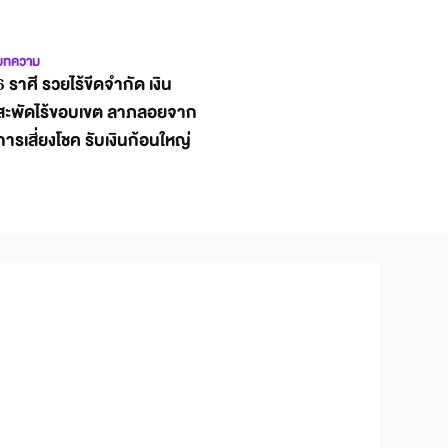
บทความ
6 ราศี รวยไร้ขีดจำกัด เงิน
สะพัดไร้ขอบเขต ลาภลอยจาก
การเสี่ยงโชค รับเงินก้อนใหญ่