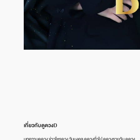
เกี่ยวกับดูดวงD
บทความดูดวง ข่าวโหรดวง วันมงคล ดูดวงทั่วไป ดูดวงรายวัน ดูดวง