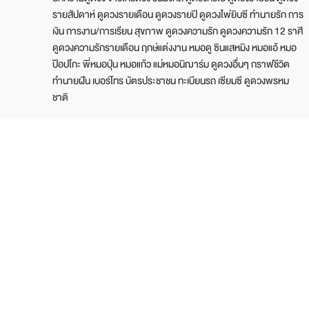
รายสัปดาห์ ดูดวงรายเดือน ดูดวงรายปี ดูดวงไพ่ยิบซี ทำนายรัก การ
เงิน การงาน/การเรียน สุขภาพ ดูดวงความรัก ดูดวงความรัก 12 ราศี
ดูดวงความรักรายเดือน ฤกษ์แต่งงาน หมอดู ซินแสหมิง หมอแอ้ หมอ
ป๊อปโกะ พี่หมอปุ่น หมอแก้ว แม่หมอนิฌาร์ม ดูดวงอื่นๆ กราฟชีวิต
ทำนายฝัน เบอร์โทร บัตรประชาชน ทะเบียนรถ เซียมซี ดูดวงพรหม
ชาติ
บริษัท ไบรท์ ทีวี จำกัด
เลขที่ 25/533 หมู่ 6 ซ.แจ้งวัฒนะ-ปากเกร็ด 24 ถ.แจ้งวัฒนะ ต.บาง
ตลาด อ.ปากเกร็ด จ.นนทบุรี 11120