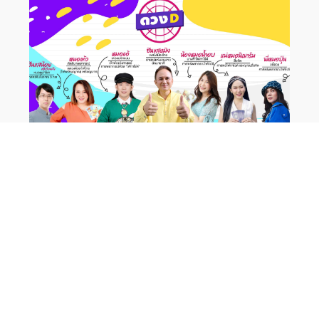
จองคิวดูดวงส่วนตัว
ง่าย สะดวก รวดเร็ว แม่นยำ เริ่มต้น 199 บาท แบบโทรคุย และ
แบบคลิปเสียง ทักเลย!!