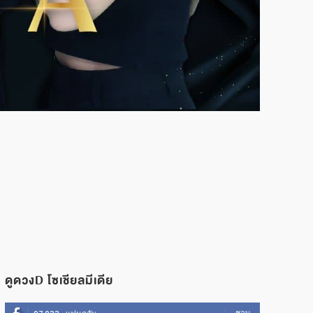
ดูดวงD โซเชียลมีเดีย