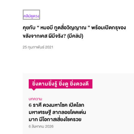
คลิปดูดวง
คุยกับ “ หมอบี ทูตสื่อวิญญาณ ” พร้อมเปิดกรุของ
ขลังจากเคส ผีมีจริง? (มีคลิป)
25 กุมภาพันธ์ 2021
ยิ่งตามยิ่งรู้ ยิ่งดู ยิ่งดวงดี
บทความ
6 ราศี ดวงมหาโชค เปิดโลก
มหาเศรษฐี ลาภลอยโดดเด่น
มาก มีโอกาสเสี่ยงโชครวย
6 สิงหาคม 2026