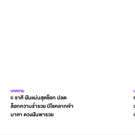
บทความ
6 ราศี ฝันแม่นสุดช็อก ปลด
ล็อกความร่ำรวย มีโชคลาภเข้า
มาหา ดวงฝันพารวย