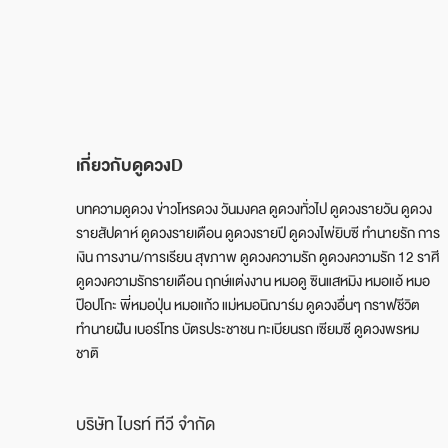
เกี่ยวกับดูดวงD
บทความดูดวง ข่าวโหรดวง วันมงคล ดูดวงทั่วไป ดูดวงรายวัน ดูดวง
รายสัปดาห์ ดูดวงรายเดือน ดูดวงรายปี ดูดวงไพ่ยิบซี ทำนายรัก การ
เงิน การงาน/การเรียน สุขภาพ ดูดวงความรัก ดูดวงความรัก 12 ราศี
ดูดวงความรักรายเดือน ฤกษ์แต่งงาน หมอดู ซินแสหมิง หมอแอ้ หมอ
ป๊อปโกะ พี่หมอปุ่น หมอแก้ว แม่หมอนิฌาร์ม ดูดวงอื่นๆ กราฟชีวิต
ทำนายฝัน เบอร์โทร บัตรประชาชน ทะเบียนรถ เซียมซี ดูดวงพรหม
ชาติ
บริษัท ไบรท์ ทีวี จำกัด