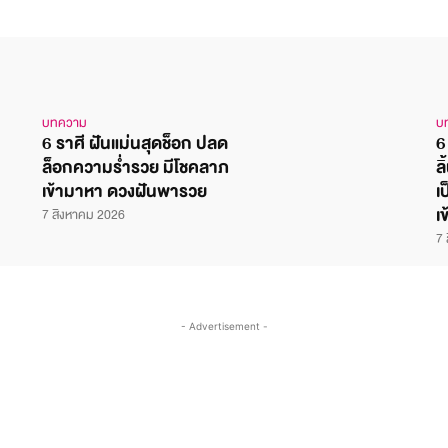
บทความ
บ
6 ราศี ฝันแม่นสุดช็อก ปลด
6
ล็อกความร่ำรวย มีโชคลาภ
ล
เข้ามาหา ดวงฝันพารวย
เ
เ
7 สิงหาคม 2026
7 
- Advertisement -