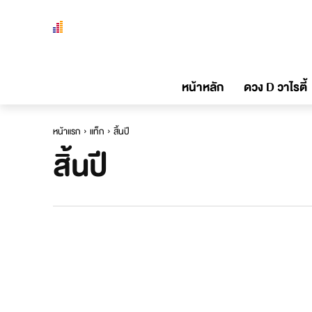
หน้าหลัก
ดวง D วาไรตี้
หน้าแรก
แท็ก
สิ้นปี
สิ้นปี