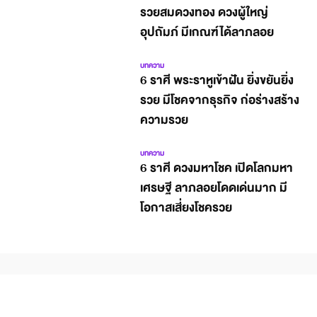
รวยสมดวงทอง ดวงผู้ใหญ่
อุปถัมภ์ มีเกณฑ์ได้ลาภลอย
บทความ
6 ราศี พระราหูเข้าฝัน ยิ่งขยันยิ่ง
รวย มีโชคจากธุรกิจ ก่อร่างสร้าง
ความรวย
บทความ
6 ราศี ดวงมหาโชค เปิดโลกมหา
เศรษฐี ลาภลอยโดดเด่นมาก มี
โอกาสเสี่ยงโชครวย