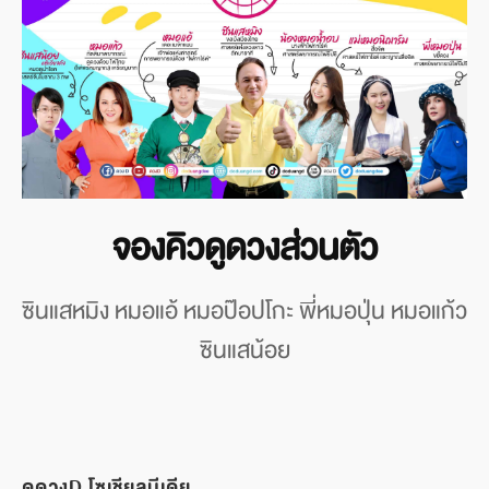
จองคิวดูดวงส่วนตัว
ซินแสหมิง หมอแอ้ หมอป๊อปโกะ พี่หมอปุ่น หมอแก้ว
ซินแสน้อย
ดูดวงD โซเชียลมีเดีย