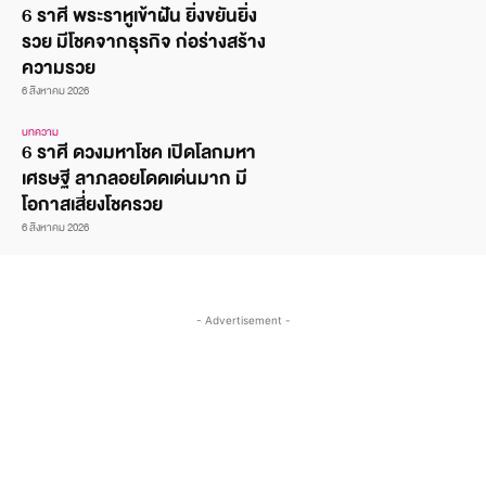
6 ราศี พระราหูเข้าฝัน ยิ่งขยันยิ่ง
รวย มีโชคจากธุรกิจ ก่อร่างสร้าง
ความรวย
6 สิงหาคม 2026
บทความ
6 ราศี ดวงมหาโชค เปิดโลกมหา
เศรษฐี ลาภลอยโดดเด่นมาก มี
โอกาสเสี่ยงโชครวย
6 สิงหาคม 2026
- Advertisement -