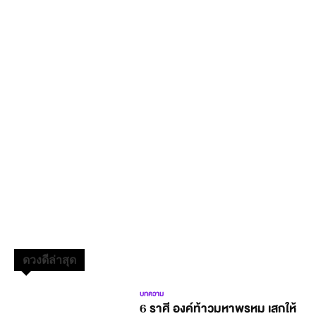
ดวงดีล่าสุด
บทความ
6 ราศี องค์ท้าวมหาพรหม เสกให้