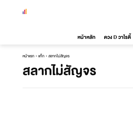
หน้าหลัก
ดวง D วาไรตี้
หน้าแรก
แท็ก
สลากไม่สัญจร
สลากไม่สัญจร