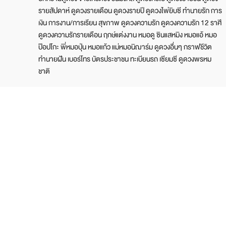
รายสัปดาห์ ดูดวงรายเดือน ดูดวงรายปี ดูดวงไพ่ยิบซี ทำนายรัก การ
เงิน การงาน/การเรียน สุขภาพ ดูดวงความรัก ดูดวงความรัก 12 ราศี
ดูดวงความรักรายเดือน ฤกษ์แต่งงาน หมอดู ซินแสหมิง หมอแอ้ หมอ
ป๊อปโกะ พี่หมอปุ่น หมอแก้ว แม่หมอนิฌาร์ม ดูดวงอื่นๆ กราฟชีวิต
ทำนายฝัน เบอร์โทร บัตรประชาชน ทะเบียนรถ เซียมซี ดูดวงพรหม
ชาติ
บริษัท ไบรท์ ทีวี จำกัด
เลขที่ 25/533 หมู่ 6 ซ.แจ้งวัฒนะ-ปากเกร็ด 24 ถ.แจ้งวัฒนะ ต.บาง
ตลาด อ.ปากเกร็ด จ.นนทบุรี 11120