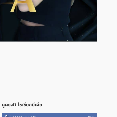
ดูดวงD โซเชียลมีเดีย