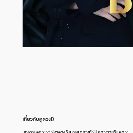
เกี่ยวกับดูดวงD
บทความดูดวง ข่าวโหรดวง วันมงคล ดูดวงทั่วไป ดูดวงรายวัน ดูดวง