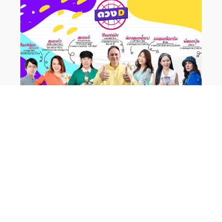
จองคิวดูดวงส่วนตัว
ง่าย สะดวก รวดเร็ว แม่นยำ เริ่มต้น 199 บาท แบบโทรคุย และ
แบบคลิปเสียง ทักเลย!!