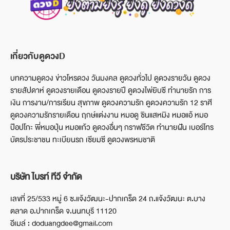
เกี่ยวกับดูดวงD
บทความดูดวง ข่าวโหรดวง วันมงคล ดูดวงทั่วไป ดูดวงรายวัน ดูดวง
รายสัปดาห์ ดูดวงรายเดือน ดูดวงรายปี ดูดวงไพ่ยิบซี ทำนายรัก การ
เงิน การงาน/การเรียน สุขภาพ ดูดวงความรัก ดูดวงความรัก 12 ราศี
ดูดวงความรักรายเดือน ฤกษ์แต่งงาน หมอดู ซินแสหมิง หมอแอ้ หมอ
ป๊อปโกะ พี่หมอปุ่น หมอแก้ว ดูดวงอื่นๆ กราฟชีวิต ทำนายฝัน เบอร์โทร
บัตรประชาชน ทะเบียนรถ เซียมซี ดูดวงพรหมชาติ
บริษัท ไบรท์ ทีวี จำกัด
เลขที่ 25/533 หมู่ 6 ซ.แจ้งวัฒนะ-ปากเกร็ด 24 ถ.แจ้งวัฒนะ ต.บาง
ตลาด อ.ปากเกร็ด จ.นนทบุรี 11120
อีเมล์ : doduangdee@gmail.com