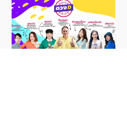
จองคิวดูดวงส่วนตัว
ง่าย สะดวก รวดเร็ว แม่นยำ เริ่มต้น 199 บาท แบบโทรคุย และ
แบบคลิปเสียง ทักเลย!!