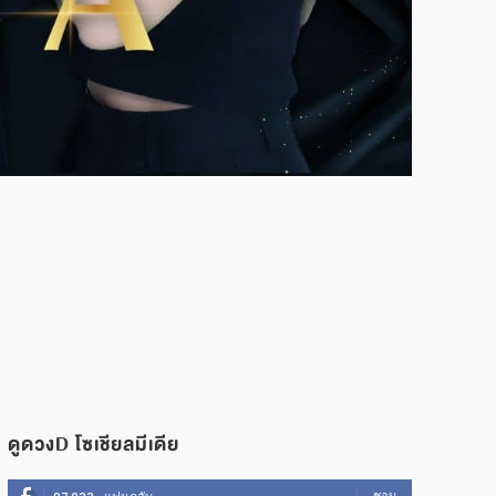
ดูดวงD โซเชียลมีเดีย