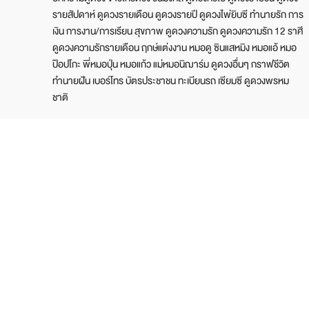
รายสัปดาห์ ดูดวงรายเดือน ดูดวงรายปี ดูดวงไพ่ยิบซี ทำนายรัก การ
เงิน การงาน/การเรียน สุขภาพ ดูดวงความรัก ดูดวงความรัก 12 ราศี
ดูดวงความรักรายเดือน ฤกษ์แต่งงาน หมอดู ซินแสหมิง หมอแอ้ หมอ
ป๊อปโกะ พี่หมอปุ่น หมอแก้ว แม่หมอนิฌาร์ม ดูดวงอื่นๆ กราฟชีวิต
ทำนายฝัน เบอร์โทร บัตรประชาชน ทะเบียนรถ เซียมซี ดูดวงพรหม
ชาติ
บริษัท ไบรท์ ทีวี จำกัด
เลขที่ 25/533 หมู่ 6 ซ.แจ้งวัฒนะ-ปากเกร็ด 24 ถ.แจ้งวัฒนะ ต.บาง
ตลาด อ.ปากเกร็ด จ.นนทบุรี 11120