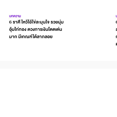
บทความ
6 ราศี ไหว้ไอ้ไข่ละมุนใจ รวยนุ่ม
อุ้มไก่ทอง ดวงการเงินโดดเด่น
มาก มีเกณฑ์ได้ลาภลอย