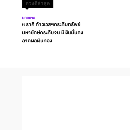
ดวงดีล่าสุด
บทความ
6 ราศี ท้าวเวสฯกระทืบทรัพย์
มหายักษ์กระทืบจน มีเงินมั่นคง
ลาภผลเงินทอง