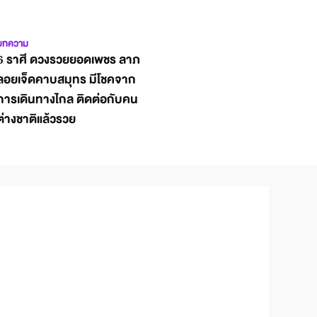
บทความ
6 ราศี ดวงรวยยอดเพชร ลาภ
ลอยเจ็ดคาบสมุทร มีโชคจาก
การเดินทางไกล ติดต่อกับคน
ต่างชาติแล้วรวย