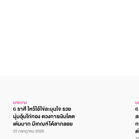
บทความ
บ
6 ราศี ไหว้ไอ้ไข่ละมุนใจ รวย
6
นุ่มอุ้มไก่ทอง ดวงการเงินโดด
ล
เด่นมาก มีเกณฑ์ได้ลาภลอย
ก
ต
25 กรกฎาคม 2026
2