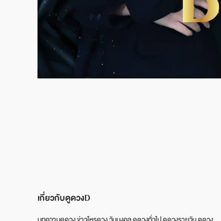
เกี่ยวกับดูดวงD
บทความดูดวง ข่าวโหรดวง วันมงคล ดูดวงทั่วไป ดูดวงรายวัน ดูดวง