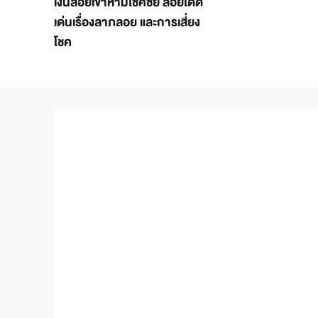
เงินลอยเข้าหามีโชคชัย ลอยโดด
เด่นเรื่องลาภลอย และการเสี่ยง
โชค