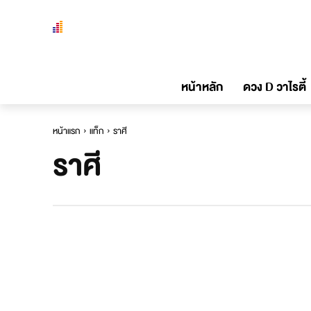
หน้าหลัก
ดวง D วาไรตี้
หน้าแรก
แท็ก
ราศี
ราศี