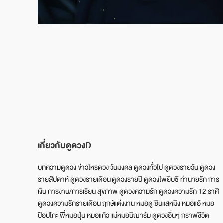
เกี่ยวกับดูดวงD
บทความดูดวง ข่าวโหรดวง วันมงคล ดูดวงทั่วไป ดูดวงรายวัน ดูดวง
รายสัปดาห์ ดูดวงรายเดือน ดูดวงรายปี ดูดวงไพ่ยิบซี ทำนายรัก การ
เงิน การงาน/การเรียน สุขภาพ ดูดวงความรัก ดูดวงความรัก 12 ราศี
ดูดวงความรักรายเดือน ฤกษ์แต่งงาน หมอดู ซินแสหมิง หมอแอ้ หมอ
ป๊อปโกะ พี่หมอปุ่น หมอแก้ว แม่หมอนิฌาร์ม ดูดวงอื่นๆ กราฟชีวิต