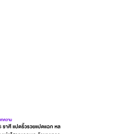
บทความ
6 ราศี แปดริ้วรวยแปดแฉก หล