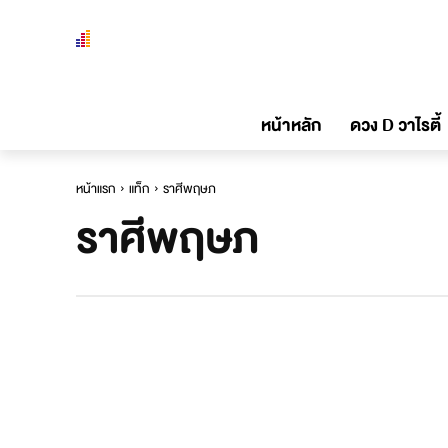
หน้าหลัก
ดวง D วาไรตี้
หน้าแรก
แท็ก
ราศีพฤษภ
ราศีพฤษภ