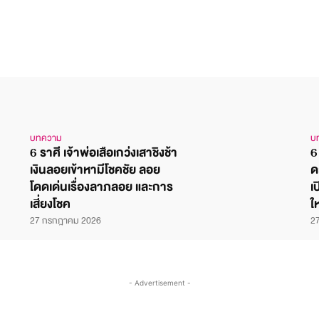
บทความ
บ
6 ราศี เจ้าพ่อเสือเกว่งเสาชิงช้า
6
เงินลอยเข้าหามีโชคชัย ลอย
ด
โดดเด่นเรื่องลาภลอย และการ
เ
เสี่ยงโชค
ใ
27 กรกฎาคม 2026
2
- Advertisement -