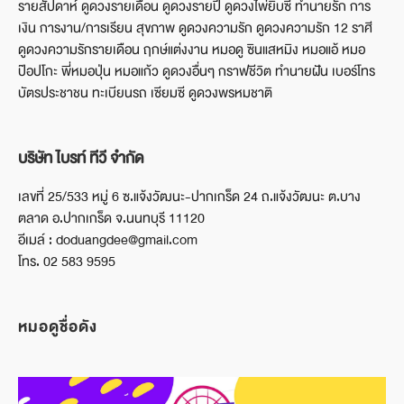
รายสัปดาห์ ดูดวงรายเดือน ดูดวงรายปี ดูดวงไพ่ยิบซี ทำนายรัก การ
เงิน การงาน/การเรียน สุขภาพ ดูดวงความรัก ดูดวงความรัก 12 ราศี
ดูดวงความรักรายเดือน ฤกษ์แต่งงาน หมอดู ซินแสหมิง หมอแอ้ หมอ
ป๊อปโกะ พี่หมอปุ่น หมอแก้ว ดูดวงอื่นๆ กราฟชีวิต ทำนายฝัน เบอร์โทร
บัตรประชาชน ทะเบียนรถ เซียมซี ดูดวงพรหมชาติ
บริษัท ไบรท์ ทีวี จำกัด
เลขที่ 25/533 หมู่ 6 ซ.แจ้งวัฒนะ-ปากเกร็ด 24 ถ.แจ้งวัฒนะ ต.บาง
ตลาด อ.ปากเกร็ด จ.นนทบุรี 11120
อีเมล์ : doduangdee@gmail.com
โทร. 02 583 9595
หมอดูชื่อดัง