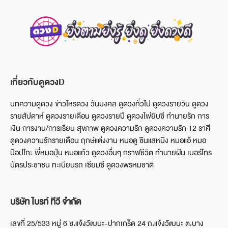
เกี่ยวกับดูดวงD
บทความดูดวง ข่าวโหรดวง วันมงคล ดูดวงทั่วไป ดูดวงรายวัน ดูดวง
รายสัปดาห์ ดูดวงรายเดือน ดูดวงรายปี ดูดวงไพ่ยิบซี ทำนายรัก การ
เงิน การงาน/การเรียน สุขภาพ ดูดวงความรัก ดูดวงความรัก 12 ราศี
ดูดวงความรักรายเดือน ฤกษ์แต่งงาน หมอดู ซินแสหมิง หมอแอ้ หมอ
ป๊อปโกะ พี่หมอปุ่น หมอแก้ว ดูดวงอื่นๆ กราฟชีวิต ทำนายฝัน เบอร์โทร
บัตรประชาชน ทะเบียนรถ เซียมซี ดูดวงพรหมชาติ
บริษัท ไบรท์ ทีวี จำกัด
เลขที่ 25/533 หมู่ 6 ซ.แจ้งวัฒนะ-ปากเกร็ด 24 ถ.แจ้งวัฒนะ ต.บาง