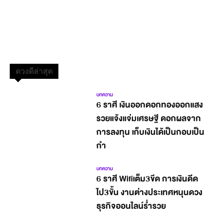
ดวงดีล่าสุด
บทความ
6 ราศี เงินออกดอกทองออกแสง
รวยแจ้งแจ่มเศรษฐี ดอกผลจาก
การลงทุน เก็บเงินได้เป็นกอบเป็น
กำ
บทความ
6 ราศี Wifiเต็ม3ขีด การเงินดีด
ไป3ขั้น งานต่างประเทศหนุนดวง
ธุรกิจออนไลน์ร่ำรวย