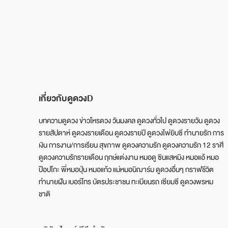
เกี่ยวกับดูดวงD
บทความดูดวง ข่าวโหรดวง วันมงคล ดูดวงทั่วไป ดูดวงรายวัน ดูดวง
รายสัปดาห์ ดูดวงรายเดือน ดูดวงรายปี ดูดวงไพ่ยิบซี ทำนายรัก การ
เงิน การงาน/การเรียน สุขภาพ ดูดวงความรัก ดูดวงความรัก 12 ราศี
ดูดวงความรักรายเดือน ฤกษ์แต่งงาน หมอดู ซินแสหมิง หมอแอ้ หมอ
ป๊อปโกะ พี่หมอปุ่น หมอแก้ว แม่หมอนิฌาร์ม ดูดวงอื่นๆ กราฟชีวิต
ทำนายฝัน เบอร์โทร บัตรประชาชน ทะเบียนรถ เซียมซี ดูดวงพรหม
ชาติ