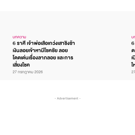
บทความ
บ
6 ราศี เจ้าพ่อเสือเกว่งเสาชิงช้า
6
เงินลอยเข้าหามีโชคชัย ลอย
ด
โดดเด่นเรื่องลาภลอย และการ
เ
เสี่ยงโชค
ใ
27 กรกฎาคม 2026
2
- Advertisement -