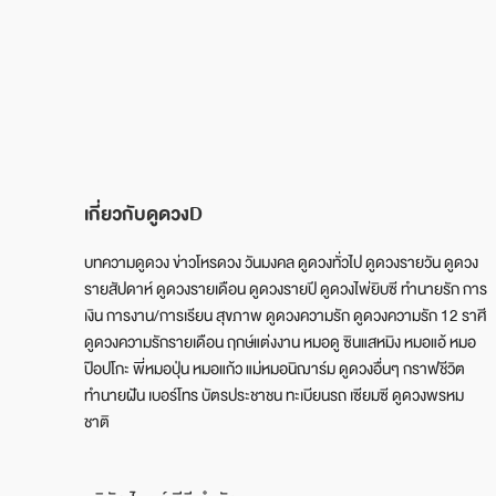
เกี่ยวกับดูดวงD
บทความดูดวง ข่าวโหรดวง วันมงคล ดูดวงทั่วไป ดูดวงรายวัน ดูดวง
รายสัปดาห์ ดูดวงรายเดือน ดูดวงรายปี ดูดวงไพ่ยิบซี ทำนายรัก การ
เงิน การงาน/การเรียน สุขภาพ ดูดวงความรัก ดูดวงความรัก 12 ราศี
ดูดวงความรักรายเดือน ฤกษ์แต่งงาน หมอดู ซินแสหมิง หมอแอ้ หมอ
ป๊อปโกะ พี่หมอปุ่น หมอแก้ว แม่หมอนิฌาร์ม ดูดวงอื่นๆ กราฟชีวิต
ทำนายฝัน เบอร์โทร บัตรประชาชน ทะเบียนรถ เซียมซี ดูดวงพรหม
ชาติ