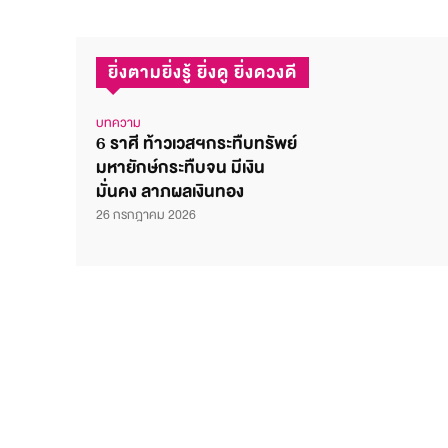
ยิ่งตามยิ่งรู้ ยิ่งดู ยิ่งดวงดี
บทความ
6 ราศี ท้าวเวสฯกระทืบทรัพย์
มหายักษ์กระทืบจน มีเงิน
มั่นคง ลาภผลเงินทอง
26 กรกฎาคม 2026