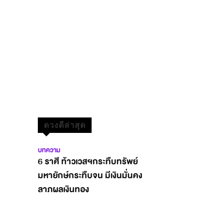
ดวงดีล่าสุด
บทความ
6 ราศี ท้าวเวสฯกระทืบทรัพย์
มหายักษ์กระทืบจน มีเงินมั่นคง
ลาภผลเงินทอง