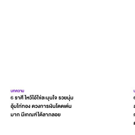
บทความ
6 ราศี ไหว้ไอ้ไข่ละมุนใจ รวยนุ่ม
อุ้มไก่ทอง ดวงการเงินโดดเด่น
มาก มีเกณฑ์ได้ลาภลอย