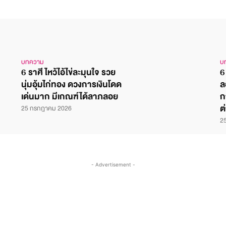
บทความ
บ
6 ราศี ไหว้ไอ้ไข่ละมุนใจ รวย
6
นุ่มอุ้มไก่ทอง ดวงการเงินโดด
ล
เด่นมาก มีเกณฑ์ได้ลาภลอย
ก
ต
25 กรกฎาคม 2026
2
- Advertisement -