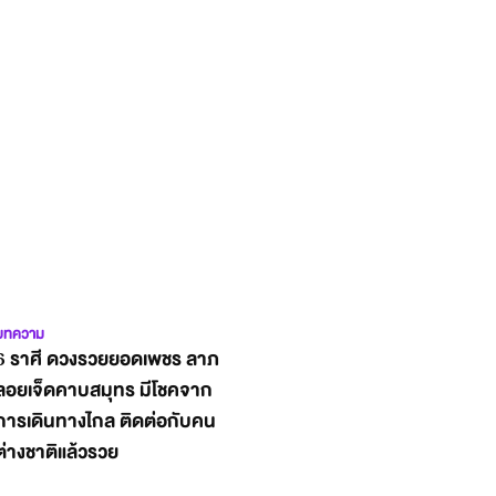
บทความ
6 ราศี ดวงรวยยอดเพชร ลาภ
ลอยเจ็ดคาบสมุทร มีโชคจาก
การเดินทางไกล ติดต่อกับคน
ต่างชาติแล้วรวย