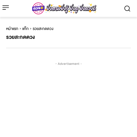
หน้าแรก
แท็ก
รวยสะกดดวง
รวยสะกดดวง
- Advertisement -