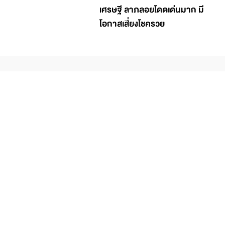
เศรษฐี ลาภลอยโดดเด่นมาก มี
โอกาสเสี่ยงโชครวย