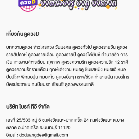
เกี่ยวกับดูดวงD
บทความดูดวง ข่าวโหรดวง วันมงคล ดูดวงทั่วไป ดูดวงรายวัน ดูดวง
รายสัปดาห์ ดูดวงรายเดือน ดูดวงรายปี ดูดวงไพ่ยิบซี ทำนายรัก การ
เงิน การงาน/การเรียน สุขภาพ ดูดวงความรัก ดูดวงความรัก 12 ราศี
ดูดวงความรักรายเดือน ฤกษ์แต่งงาน หมอดู ซินแสหมิง หมอแอ้ หมอ
ป๊อปโกะ พี่หมอปุ่น หมอแก้ว ดูดวงอื่นๆ กราฟชีวิต ทำนายฝัน เบอร์โทร
บัตรประชาชน ทะเบียนรถ เซียมซี ดูดวงพรหมชาติ
บริษัท ไบรท์ ทีวี จำกัด
เลขที่ 25/533 หมู่ 6 ซ.แจ้งวัฒนะ-ปากเกร็ด 24 ถ.แจ้งวัฒนะ ต.บาง
ตลาด อ.ปากเกร็ด จ.นนทบุรี 11120
อีเมล์ : doduangdee@gmail.com