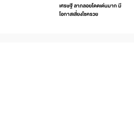
เศรษฐี ลาภลอยโดดเด่นมาก มี
โอกาสเสี่ยงโชครวย